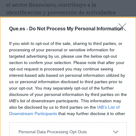
el sector financiero, contribuye a la
identificación y prevención de actividades
fraudulentas.
Que.es -
Do Not Process My Personal Information
Desarrollo de productos y servicios
innovadores
If you wish to opt-out of the sale, sharing to third parties, or
processing of your personal or sensitive information for
targeted advertising by us, please use the below opt-out
La IA impulsa la innovación al facilitar el
section to confirm your selection. Please note that after your
desarrollo de productos y servicios basados en
opt-out request is processed you may continue seeing
la inteligencia artificial, como asistentes
interest-based ads based on personal information utilized by
virtuales, vehículos autónomos y sistemas de
us or personal information disclosed to third parties prior to
salud inteligentes.
your opt-out. You may separately opt-out of the further
disclosure of your personal information by third parties on the
IAB’s list of downstream participants. This information may
Eficiencia en Recursos Humanos
also be disclosed by us to third parties on the
IAB’s List of
Downstream Participants
that may further disclose it to other
La IA también se utiliza en la gestión de
third parties.
recursos humanos para la selección de talento,
Personal Data Processing Opt Outs
la gestión del rendimiento y la automatización