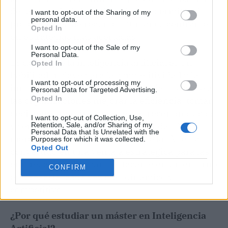
de tareas administrativas, lo que permite a los
I want to opt-out of the Sharing of my
personal data.
profesionales de recursos humanos centrarse
Opted In
en estrategias más acertadas.
I want to opt-out of the Sale of my
Personal Data.
Es decir, que la inteligencia artificial es un
Opted In
habilitador clave para la competitividad y la
I want to opt-out of processing my
innovación en el sector empresarial. Permite a
Personal Data for Targeted Advertising.
Opted In
las organizaciones mejorar la eficiencia, tomar
decisiones más informadas y ofrecer productos
I want to opt-out of Collection, Use,
y servicios adaptados a las demandas del
Retention, Sale, and/or Sharing of my
Personal Data that Is Unrelated with the
mercado. La adopción efectiva de la IA se ha
Purposes for which it was collected.
Opted Out
convertido en una ventaja estratégica para las
empresas que buscan destacarse en un entorno
CONFIRM
empresarial cada vez más dinámico y
competitivo.
¿Por qué estudiar un máster en Inteligencia