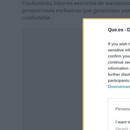
Confortauto, líder en servicios de mantenim
promociones exclusivas que garantizan una
confortable.
Que.es -
D
If you wish 
sensitive in
confirm you
continue se
information 
further disc
participants
Downstream 
Persona
P
I want t
Opted 