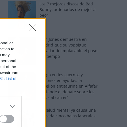
Los 7 mejores discos de Bad
Bunny, ordenados de mejor a
peor
Tom Jones demuestra en
sonal or
Madrid que su voz sigue
ection to
desafiando implacable el paso
ou may
del tiempo
 personal
out of the
 downstream
Fuego en los cuernos y
B’s List of
millones en ayudas: la
rebelión antitaurina en Alfafar
enciende el debate sobre los
'bous al carrer'
La salud mental ya causa una
de cada cinco bajas laborales