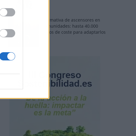
Normativa de ascensores en
comunidades: hasta 40.000
euros de coste para adaptarlos