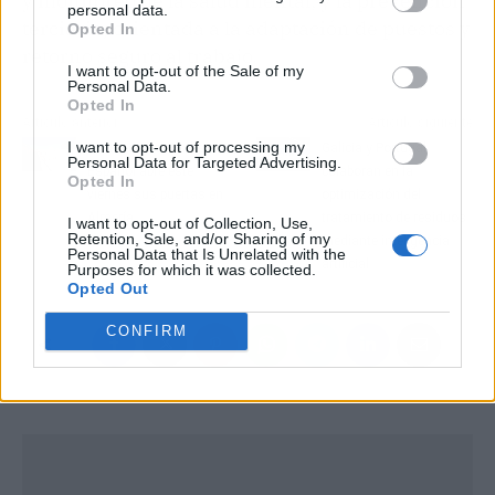
y monitoreo de la salud mental; y la prevención
personal data.
terciaria, orientada a la adaptación de puestos y
Opted In
retorno seguro al trabajo.
I want to opt-out of the Sale of my
Personal Data.
Opted In
Artículo anterior
Artículo siguiente
I want to opt-out of processing my
El Museo del Realismo
Galicia y Portugal
Personal Data for Targeted Advertising.
Español abre este
colaboran en la
Opted In
viernes sus puertas en
optimización del
Almería
tratamiento de residuos
I want to opt-out of Collection, Use,
Retention, Sale, and/or Sharing of my
mediante inteligencia
Personal Data that Is Unrelated with the
artificial
Purposes for which it was collected.
Opted Out
CONFIRM