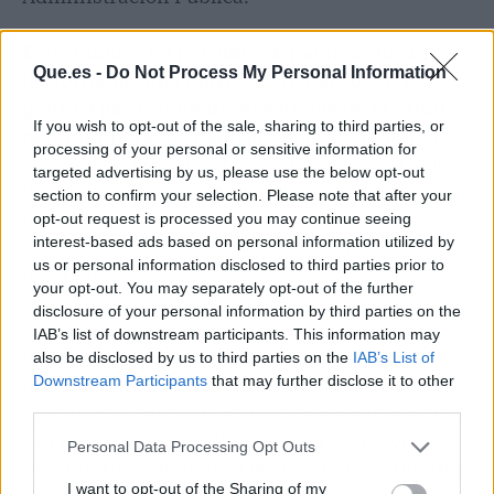
Este análisis ha llevado a demandar durante
Que.es -
Do Not Process My Personal Information
las jornadas una mayor atención social y
política para combatir el estigma de la salud
If you wish to opt-out of the sale, sharing to third parties, or
mental y para normalizar esta problemática
,
processing of your personal or sensitive information for
así como la necesidad de un mayor desarrollo a
targeted advertising by us, please use the below opt-out
la promoción del bienestar y de los recursos
section to confirm your selection. Please note that after your
personales para afrontar dificultades y ser
opt-out request is processed you may continue seeing
interest-based ads based on personal information utilized by
capaces de que las personas desarrollen todo su
us or personal information disclosed to third parties prior to
potencial.
your opt-out. You may separately opt-out of the further
disclosure of your personal information by third parties on the
Asimismo, entre las conclusiones, destaca la
IAB’s list of downstream participants. This information may
necesidad de implementar medidas de
also be disclosed by us to third parties on the
IAB’s List of
Downstream Participants
that may further disclose it to other
prevención basadas en la evidencia, tanto en la
third parties.
prevención primaria, orientada a la evaluación
de riesgos psicosociales; en la prevención
Personal Data Processing Opt Outs
secundaria, orientada a la vigilancia, screening
I want to opt-out of the Sharing of my