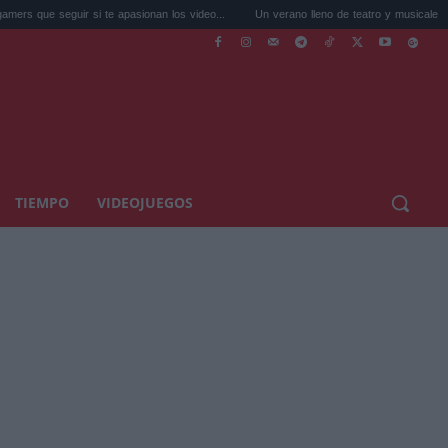
ir si te apasionan los video...
Un verano lleno de teatro y musicales: 7 espectácu...
TIEMPO
VIDEOJUEGOS