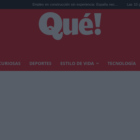
Empleo en construcción sin experiencia: España nec...
Las 10 gamers que segu
CURIOSAS
DEPORTES
ESTILO DE VIDA
TECNOLOGÍA