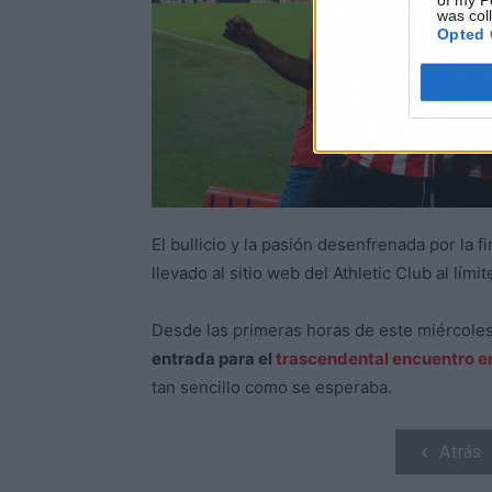
of my P
was col
Opted 
El bullicio y la pasión desenfrenada por la f
llevado al sitio web del Athletic Club al lími
Desde las primeras horas de este miércole
entrada para el
trascendental encuentro en
tan sencillo como se esperaba.
Atrás