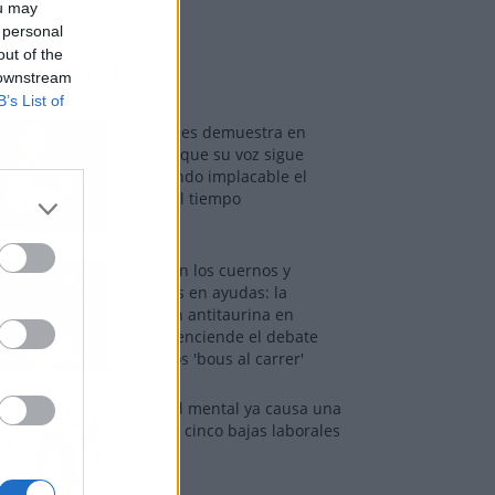
ou may
 personal
out of the
os más vistos
 downstream
B’s List of
Tom Jones demuestra en
Madrid que su voz sigue
desafiando implacable el
paso del tiempo
Fuego en los cuernos y
millones en ayudas: la
rebelión antitaurina en
Alfafar enciende el debate
sobre los 'bous al carrer'
La salud mental ya causa una
de cada cinco bajas laborales