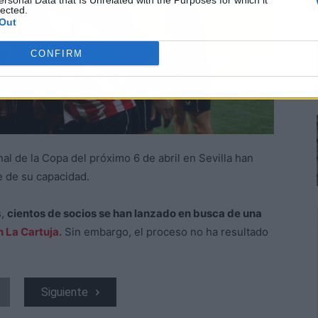
ersonal Data that Is Unrelated with the Purposes for which it
lected.
Out
CONFIRM
inal de la Copa del próximo 6 de abril en Sevilla han
te de su capacidad.
s,
cientos de socios se han lanzado en busca de una
 La Cartuja.
Sin embargo, el proceso no ha resultado
Siguiente