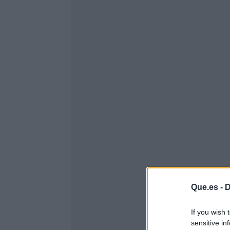
Que.es -
D
If you wish 
sensitive in