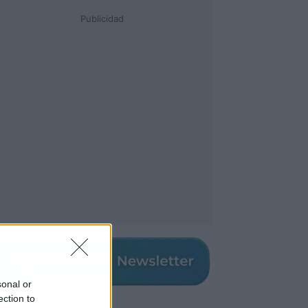
Publicidad
sonal or
ection to