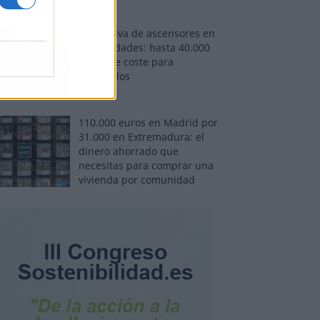
Normativa de ascensores en
comunidades: hasta 40.000
euros de coste para
adaptarlos
110.000 euros en Madrid por
31.000 en Extremadura: el
dinero ahorrado que
necesitas para comprar una
vivienda por comunidad