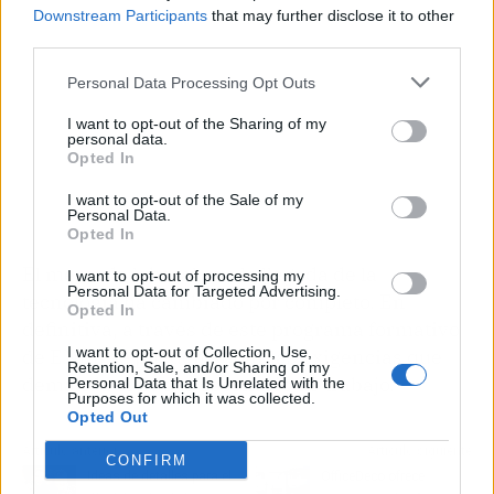
Downstream Participants
that may further disclose it to other
third parties.
Personal Data Processing Opt Outs
I want to opt-out of the Sharing of my
personal data.
Opted In
I want to opt-out of the Sale of my
Personal Data.
Opted In
El mercado laboral con la llegada de la
I want to opt-out of processing my
Personal Data for Targeted Advertising.
tecnología ha cambiado por completo. En
Opted In
definitiva, a través de este programa formativo
I want to opt-out of Collection, Use,
de ENEB se pueden suplir las exigencias que
Retention, Sale, and/or Sharing of my
demanda el nuevo escenario de trabajo.
Personal Data that Is Unrelated with the
Purposes for which it was collected.
Opted Out
Artículo anterior
Artículo siguiente
CONFIRM
Ideas de detalles para el
OfficeDeco ofrece