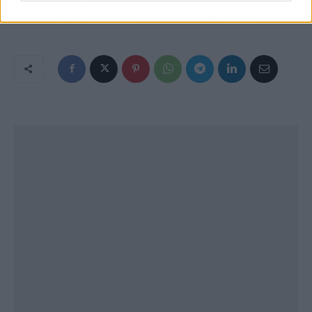
día del padre de la mano
mamparas de oficina y
de Personalizatufunda
tabique móvil