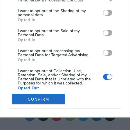
I want to opt-out of the Sharing of my
personal data.
Opted In
I want to opt-out of the Sale of my
Personal Data.
Opted In
I want to opt-out of processing my
Personal Data for Targeted Advertising.
Opted In
Artículo anterior
Artículo siguiente
Cómo es el nuevo
ALEXXANDRA, el techno
I want to opt-out of Collection, Use,
Retention, Sale, and/or Sharing of my
software que
cura
Personal Data that Is Unrelated with the
revoluciona las
Purposes for which it was collected.
Opted Out
certificaciones de los
sistemas ISO
CONFIRM