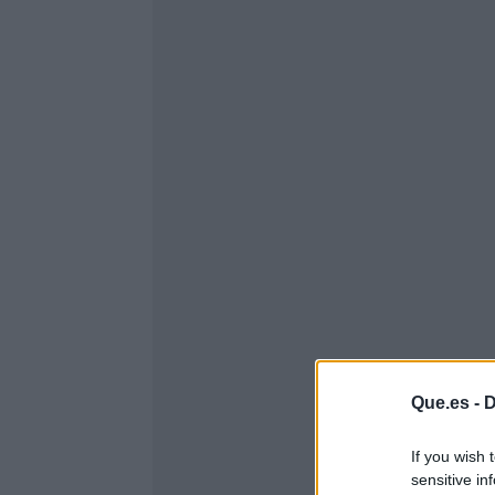
Que.es -
D
If you wish 
sensitive in