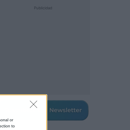
Publicidad
sonal or
ection to