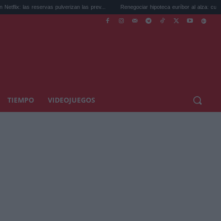
s reservas pulverizan las prev...
Renegociar hipoteca euríbor al alza: cuánto puedes.
TIEMPO
VIDEOJUEGOS