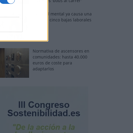
sobre los 'bous al carrer'
La salud mental ya causa una
de cada cinco bajas laborales
Normativa de ascensores en
comunidades: hasta 40.000
euros de coste para
adaptarlos