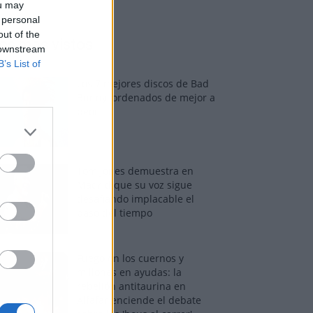
ou may
 personal
out of the
os más vistos
 downstream
B’s List of
Los 7 mejores discos de Bad
Bunny, ordenados de mejor a
peor
Tom Jones demuestra en
Madrid que su voz sigue
desafiando implacable el
paso del tiempo
Fuego en los cuernos y
millones en ayudas: la
rebelión antitaurina en
Alfafar enciende el debate