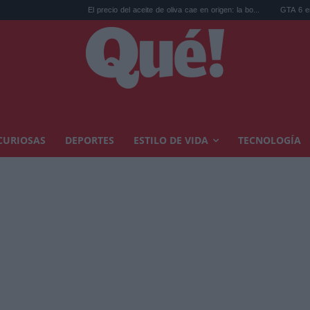
El precio del aceite de oliva cae en origen: la bo...
GTA 6 en Netflix: la
CURIOSAS
DEPORTES
ESTILO DE VIDA
TECNOLOGÍA