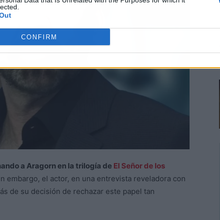
ersonal Data that Is Unrelated with the Purposes for which it
lected.
Out
CONFIRM
ando a Aragorn en la trilogía de
El Señor de los
n embargo, el actor, en una entrevista reveladora con
ás de su decisión de rechazar este papel tan