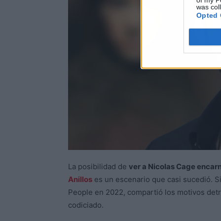
of my P
was col
Opted 
La posibilidad de
ver a Nicolas Cage encarn
Anillos
es un escenario que casi sucedió. Si
People en 2022, compartió los motivos detr
codiciado.