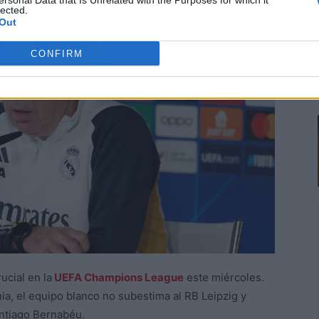
ersonal Data that Is Unrelated with the Purposes for which it
lected.
Out
CONFIRM
ucial en la
UEFA Champions League
este miércoles.
a, el equipo blanco no subestima al RB Leipzig y
antiago Bernabéu.