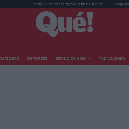
Te traigo 6 recetas con higos muy fáciles para apr...
Galápagos eliminó 14
CURIOSAS
DEPORTES
ESTILO DE VIDA
TECNOLOGÍA