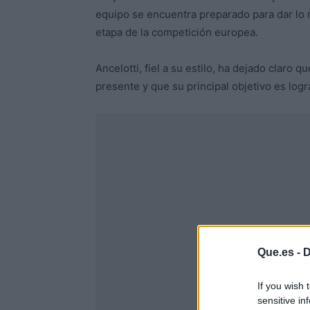
equipo se encuentra preparado para dar lo me
etapa de la competición europea.
Ancelotti, fiel a su estilo, ha dejado claro
presente y que su principal objetivo es logr
Que.es -
D
If you wish 
sensitive in