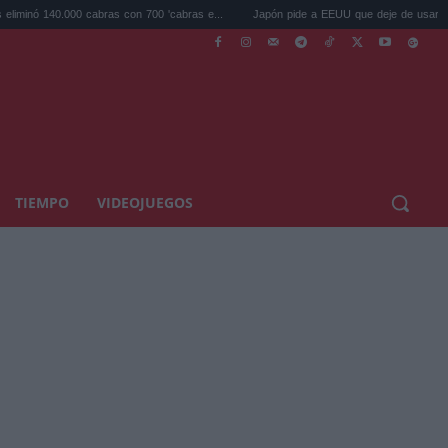
0.000 cabras con 700 'cabras e...
Japón pide a EEUU que deje de usar a Mario y P
TIEMPO
VIDEOJUEGOS