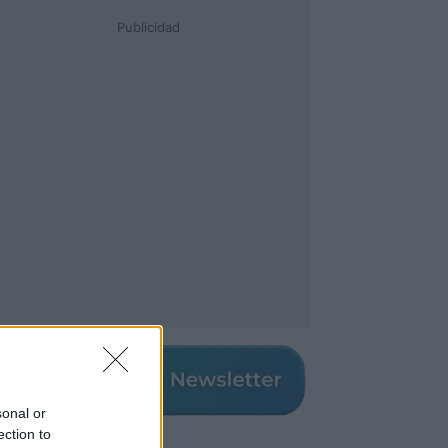
Publicidad
sonal or
ection to