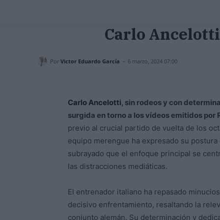
Carlo Ancelotti
-
Por
Victor Eduardo García
6 marzo, 2024 07:00
Carlo Ancelotti
, sin rodeos y con determin
surgida en torno a los vídeos emitidos por
previo al crucial partido de vuelta de los oct
equipo merengue ha expresado su postura co
subrayado que el enfoque principal se cent
las distracciones mediáticas.
El entrenador italiano ha repasado minucio
decisivo enfrentamiento, resaltando la relev
conjunto alemán. Su determinación y dedica