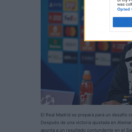
of my P
was col
Opted 
El Real Madrid se prepara para un desafío cr
Después de una victoria ajustada en Alemani
apunta a un resultado contundente en el S