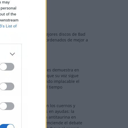
ou may
 personal
out of the
os más vistos
 downstream
B’s List of
Los 7 mejores discos de Bad
Bunny, ordenados de mejor a
peor
Tom Jones demuestra en
Madrid que su voz sigue
desafiando implacable el
paso del tiempo
Fuego en los cuernos y
millones en ayudas: la
rebelión antitaurina en
Alfafar enciende el debate