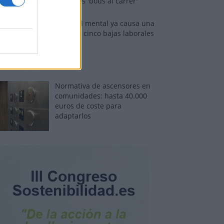
sobre los 'bous al carrer'
La salud mental ya causa una
de cada cinco bajas laborales
Normativa de ascensores en
comunidades: hasta 40.000
euros de coste para
adaptarlos