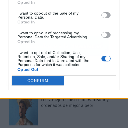
Opted In
I want to opt-out of the Sale of my
Personal Data.
Opted In
I want to opt-out of processing my
Personal Data for Targeted Advertising.
Opted In
I want to opt-out of Collection, Use,
Retention, Sale, and/or Sharing of my
Personal Data that Is Unrelated with the
Purposes for which it was collected.
Opted Out
CONFIRM
Los más vistos
Los 7 mejores discos de Bad Bunny,
ordenados de mejor a peor