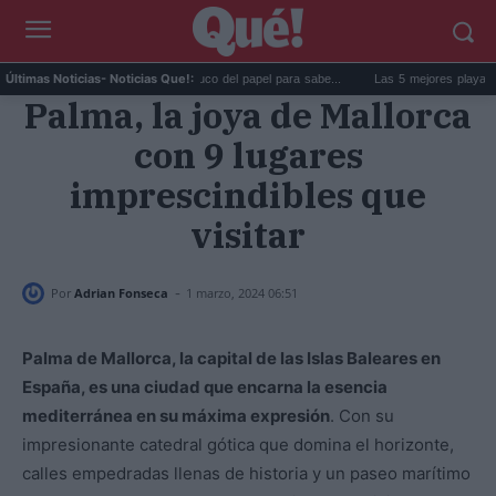
La goma de la nevera: el truco del papel para sabe...
Las 5 mejores playas de For
Últimas Noticias
- Noticias Que!:
Palma, la joya de Mallorca
con 9 lugares
imprescindibles que
visitar
-
Por
Adrian Fonseca
1 marzo, 2024 06:51
Palma de Mallorca, la capital de las Islas Baleares en
España, es una ciudad que encarna la esencia
mediterránea en su máxima expresión
. Con su
impresionante catedral gótica que domina el horizonte,
calles empedradas llenas de historia y un paseo marítimo