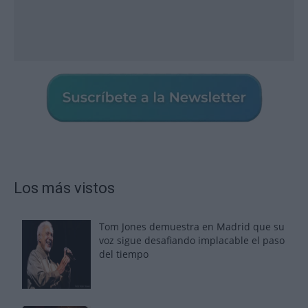
Los más vistos
Tom Jones demuestra en Madrid que su
voz sigue desafiando implacable el paso
del tiempo