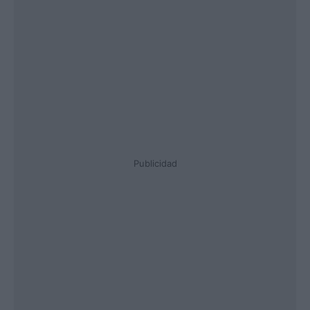
Publicidad