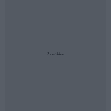
Publicidad