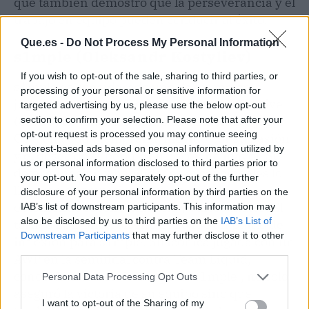
que también demostró que la perseverancia y el
trabajo en equipo pueden conducir al éxito.
Que.es -
Do Not Process My Personal Information
s1mple (Oleksandr Kostyliev)
If you wish to opt-out of the sale, sharing to third parties, or
s1mple es considerado uno de los mejores
processing of your personal or sensitive information for
jugadores de Counter-Strike: Global Offensive
targeted advertising by us, please use the below opt-out
(CS:GO) de todos los tiempos. Comenzó a jugar
section to confirm your selection. Please note that after your
opt-out request is processed you may continue seeing
CS a una edad temprana, movido por su pasión
interest-based ads based on personal information utilized by
y el deseo de superar a su hermano mayor. Su
us or personal information disclosed to third parties prior to
determinación y habilidades excepcionales lo
your opt-out. You may separately opt-out of the further
llevaron a competir a nivel mundial,
disclosure of your personal information by third parties on the
obteniendo reconocimiento y varios títulos. El
IAB’s list of downstream participants. This information may
also be disclosed by us to third parties on the
IAB’s List of
torneo ESL One Cologne 2016 fue un punto de
Downstream Participants
that may further disclose it to other
inflexión para s1mple. Su icónica jugada con un
third parties.
AWP en la semifinal contra Team Liquid,
conocida como el "NoScope de s1mple", no solo
Personal Data Processing Opt Outs
aseguró la victoria de su equipo sino que
I want to opt-out of the Sharing of my