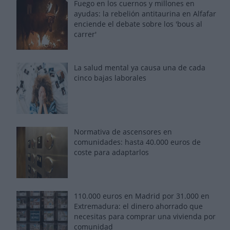
Fuego en los cuernos y millones en
ayudas: la rebelión antitaurina en Alfafar
enciende el debate sobre los 'bous al
carrer'
La salud mental ya causa una de cada
cinco bajas laborales
Normativa de ascensores en
comunidades: hasta 40.000 euros de
coste para adaptarlos
110.000 euros en Madrid por 31.000 en
Extremadura: el dinero ahorrado que
necesitas para comprar una vivienda por
comunidad