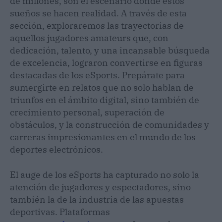
de millones, son el escenario donde estos
sueños se hacen realidad. A través de esta
sección, exploraremos las trayectorias de
aquellos jugadores amateurs que, con
dedicación, talento, y una incansable búsqueda
de excelencia, lograron convertirse en figuras
destacadas de los eSports. Prepárate para
sumergirte en relatos que no solo hablan de
triunfos en el ámbito digital, sino también de
crecimiento personal, superación de
obstáculos, y la construcción de comunidades y
carreras impresionantes en el mundo de los
deportes electrónicos.
El auge de los eSports ha capturado no solo la
atención de jugadores y espectadores, sino
también la de la industria de las apuestas
deportivas. Plataformas