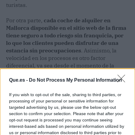
turistas.
Por otra parte,
cada coche de alquiler en
Mallorca disponible en el sitio web de la firma
tiene seguro a todo riesgo sin franquicia, por
lo que los clientes pueden disfrutar de una
estancia sin preocupaciones
. Asimismo, la
velocidad en los procesos es otro factor
diferencial, ya sea desde el momento de la
reserva hasta la devolución de la unidad.
Que.es -
Do Not Process My Personal Information
La amplia flota de vehículos seminuevos que
If you wish to opt-out of the sale, sharing to third parties, or
posee Autos Mallorca facilita la búsqueda de un
processing of your personal or sensitive information for
vehículo de alquiler, especialmente para
targeted advertising by us, please use the below opt-out
quienes visitan la isla por primera vez. Por
section to confirm your selection. Please note that after your
último, cabe destacar que los clientes fieles
opt-out request is processed you may continue seeing
tienen la posibilidad de aprovechar atractivas
interest-based ads based on personal information utilized by
ofertas que abarcan kilómetros ilimitados o la
us or personal information disclosed to third parties prior to