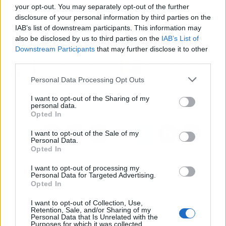
your opt-out. You may separately opt-out of the further
inclusión de hasta 3 conductores de forma
disclosure of your personal information by third parties on the
gratuita.
IAB’s list of downstream participants. This information may
also be disclosed by us to third parties on the
IAB’s List of
Downstream Participants
that may further disclose it to other
Artículo anterior
Artículo siguiente
third parties.
Calma House está de
Contar con los servicios
rebajas
de carpintería para
Personal Data Processing Opt Outs
profesionales de
Maderas Gámez
I want to opt-out of the Sharing of my
personal data.
Opted In
I want to opt-out of the Sale of my
Personal Data.
Opted In
I want to opt-out of processing my
Personal Data for Targeted Advertising.
Opted In
I want to opt-out of Collection, Use,
Retention, Sale, and/or Sharing of my
Personal Data that Is Unrelated with the
Purposes for which it was collected.