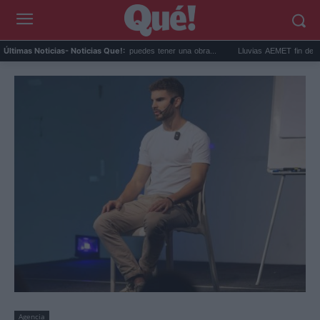
mprar arte en subasta: así puedes tener una obra...
Lluvias AEMET fin de semana: a
Últimas Noticias
- Noticias Que!:
Agencia