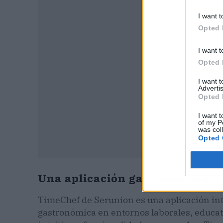
P
I want t
Opted 
I want t
Opted 
I want 
Advertis
Opted 
I want t
of my P
was col
Opted 
Una aplicación gastronómica a
TimeChef de Serunion es una aplicación int
gastronómica en entornos laborales, educat