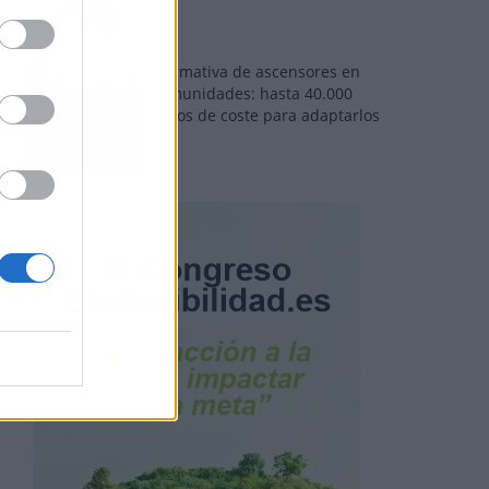
Normativa de ascensores en
comunidades: hasta 40.000
euros de coste para adaptarlos