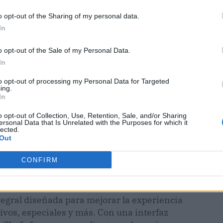
ublicidad
o opt-out of the Sharing of my personal data.
In
o opt-out of the Sale of my Personal Data.
In
to opt-out of processing my Personal Data for Targeted
ing.
In
o opt-out of Collection, Use, Retention, Sale, and/or Sharing
ersonal Data that Is Unrelated with the Purposes for which it
lected.
Out
CONFIRM
 medida
egral diseñada para mejorar la experiencia
ivos, especiales y más. Con una interfaz