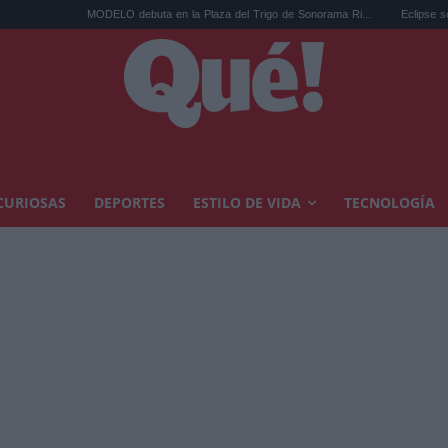
MODELO debuta en la Plaza del Trigo de Sonorama Ri...
Eclipse solar en Cariñen
CURIOSAS
DEPORTES
ESTILO DE VIDA
TECNOLOGÍA