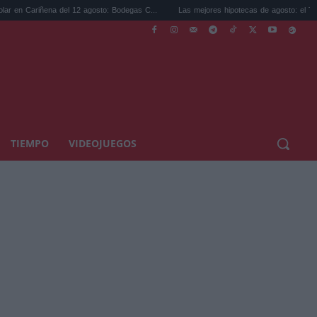
a del 12 agosto: Bodegas C...
Las mejores hipotecas de agosto: el TAE más compet.
TIEMPO
VIDEOJUEGOS