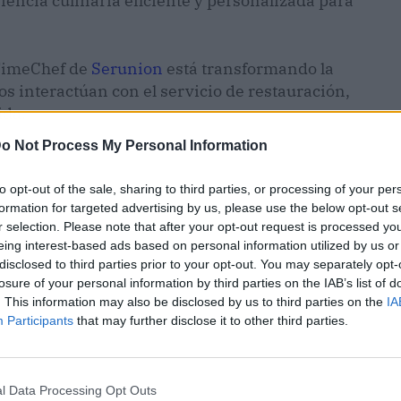
encia culinaria eficiente y personalizada para
 TimeChef de
Serunion
está transformando la
 interactúan con el servicio de restauración,
ida.
o Not Process My Personal Information
to opt-out of the sale, sharing to third parties, or processing of your per
formation for targeted advertising by us, please use the below opt-out s
r selection. Please note that after your opt-out request is processed y
eing interest-based ads based on personal information utilized by us or
disclosed to third parties prior to your opt-out. You may separately opt-
losure of your personal information by third parties on the IAB’s list of
. This information may also be disclosed by us to third parties on the
IA
Participants
that may further disclose it to other third parties.
l Data Processing Opt Outs