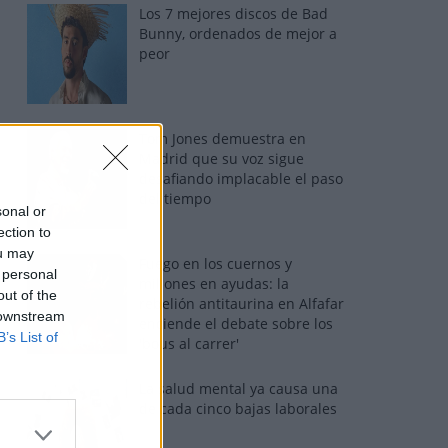
Los 7 mejores discos de Bad
Bunny, ordenados de mejor a
peor
Tom Jones demuestra en
Madrid que su voz sigue
desafiando implacable el paso
del tiempo
sonal or
ection to
ou may
Fuego en los cuernos y
 personal
millones en ayudas: la
out of the
rebelión antitaurina en Alfafar
 downstream
enciende el debate sobre los
B’s List of
'bous al carrer'
La salud mental ya causa una
de cada cinco bajas laborales