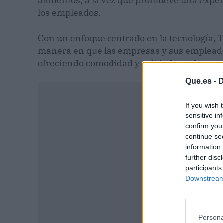
alimentos, a la vez que promueve una experi
los empleados.
Con un enfoque centrado en la tecnología,
manera en que las empresas y sus empleados
ofreciendo comodidad y calidad a cada com
Que.es -
D
If you wish 
sensitive in
confirm you
continue se
information 
further disc
participants
Downstream 
Persona