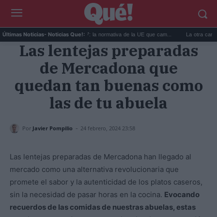
se...
Maleta de mano 2027: la normativa de la UE que cam...
La otra cara del 
Últimas Noticias
- Noticias Que!:
Las lentejas preparadas
de Mercadona que
quedan tan buenas como
las de tu abuela
-
Por
Javier Pompilio
24 febrero, 2024 23:58
Las lentejas preparadas de Mercadona han llegado al
mercado como una alternativa revolucionaria que
promete el sabor y la autenticidad de los platos caseros,
sin la necesidad de pasar horas en la cocina.
Evocando
recuerdos de las comidas de nuestras abuelas, estas