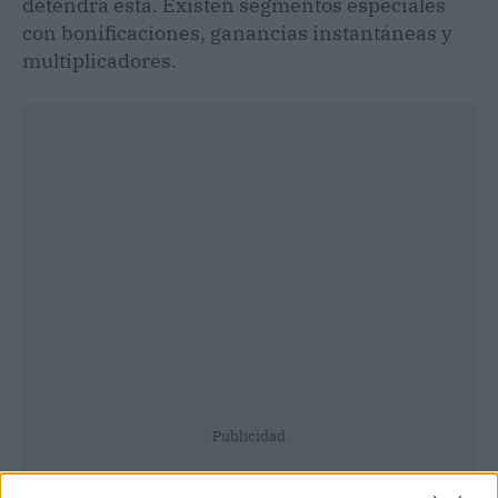
detendrá esta. Existen segmentos especiales
con bonificaciones, ganancias instantáneas y
multiplicadores.
Publicidad