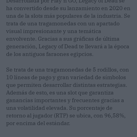
Desarrollada por Play’n GO, Legacy of Dead se
ha convertido desde su lanzamiento en 2020 en
una de la slots más populares de la industria. Se
trata de una tragamonedas con un apartado
visual impresionante y una temática
envolvente. Gracias a sus gráficas de última
generación, Legacy of Dead te llevará a la época
de los antiguos faraones egipcios.
Se trata de una tragamonedas de 5 rodillos, con
10 líneas de pago y gran variedad de símbolos
que permiten desarrollar distintas estrategias.
Además de esto, es una slot que garantiza
ganancias importantes y frecuentes gracias a
una volatilidad elevada. Su porcentaje de
retorno al jugador (RTP) se ubica, con 96,58%,
por encima del estándar.