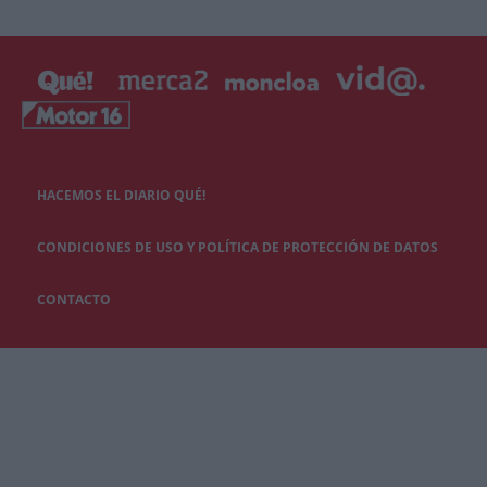
HACEMOS EL DIARIO QUÉ!
CONDICIONES DE USO Y POLÍTICA DE PROTECCIÓN DE DATOS
CONTACTO