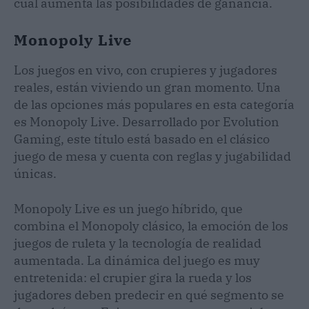
cual aumenta las posibilidades de ganancia.
Monopoly Live
Los juegos en vivo, con crupieres y jugadores
reales, están viviendo un gran momento. Una
de las opciones más populares en esta categoría
es Monopoly Live. Desarrollado por Evolution
Gaming, este título está basado en el clásico
juego de mesa y cuenta con reglas y jugabilidad
únicas.
Monopoly Live es un juego híbrido, que
combina el Monopoly clásico, la emoción de los
juegos de ruleta y la tecnología de realidad
aumentada. La dinámica del juego es muy
entretenida: el crupier gira la rueda y los
jugadores deben predecir en qué segmento se