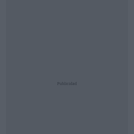
Publicidad