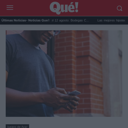
Eclipse solar en Cariñena del 12 agosto: Bodegas C...
Las mejores hipotecas de agos
Últimas Noticias
- Noticias Que!:
Juegos de Azar