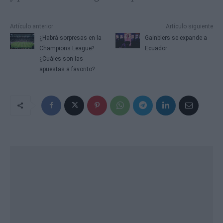
Artículo anterior
Artículo siguiente
¿Habrá sorpresas en la
Gainblers se expande a
Champions League?
Ecuador
¿Cuáles son las
apuestas a favorito?