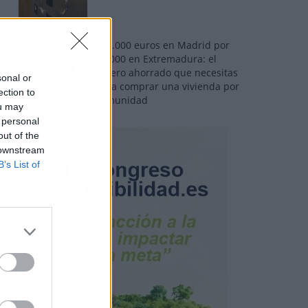
110.000 euros en Madrid por
31.000 en Extremadura: el
dinero ahorrado que necesitas
sonal or
para comprar una vivienda por
ection to
comunidad
ou may
 personal
out of the
 downstream
B’s List of