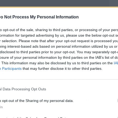
o Not Process My Personal Information
to opt-out of the sale, sharing to third parties, or processing of your per
formation for targeted advertising by us, please use the below opt-out s
r selection. Please note that after your opt-out request is processed y
eing interest-based ads based on personal information utilized by us or
disclosed to third parties prior to your opt-out. You may separately opt-
losure of your personal information by third parties on the IAB’s list of
. This information may also be disclosed by us to third parties on the
IA
Participants
that may further disclose it to other third parties.
prestigioso barrio de Salamanca en Madrid, la
 en establecerse y realizar inversiones
 aumento en los últimos años.
l Data Processing Opt Outs
ramiento jurídico-fiscal y
abogados barrio de
o opt-out of the Sharing of my personal data.
al para aquellos que deseen embarcarse en esta
In