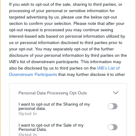
If you wish to opt-out of the sale, sharing to third parties, or
En un mundo donde la tecnología y la
processing of your personal or sensitive information for
innovación son fundamentales, Avenger Flight
targeted advertising by us, please use the below opt-out
Group desafía los límites y establece nuevos
section to confirm your selection. Please note that after your
estándares en la formación de pilotos. Al
opt-out request is processed you may continue seeing
ofrecer un simulador de vuelo realista y
interest-based ads based on personal information utilized by
us or personal information disclosed to third parties prior to
envolvente, contribuyen al desarrollo de pilotos
your opt-out. You may separately opt-out of the further
altamente capacitados, a la vez que garantizan
disclosure of your personal information by third parties on the
la seguridad y eficiencia en el ámbito de la
IAB’s list of downstream participants. This information may
aviación comercial. Puedes visitar su
also be disclosed by us to third parties on the
IAB’s List of
simulador A320 en Madrid
y comprobar de
Downstream Participants
that may further disclose it to other
third parties.
primera mano cómo
Avenger Flight Group
demuestra su calidad y dedicación a la
Personal Data Processing Opt Outs
excelencia en la capacitación aeronáutica.
I want to opt-out of the Sharing of my
personal data.
Opted In
Artículo anterior
Artículo siguiente
Tarjetas revolving,
Innovación a medida;
I want to opt-out of the Sale of my
tarjetas abusivas,
Teleconductos eleva la
Personal Data.
Opted In
créditos revolving y
prefabricación de