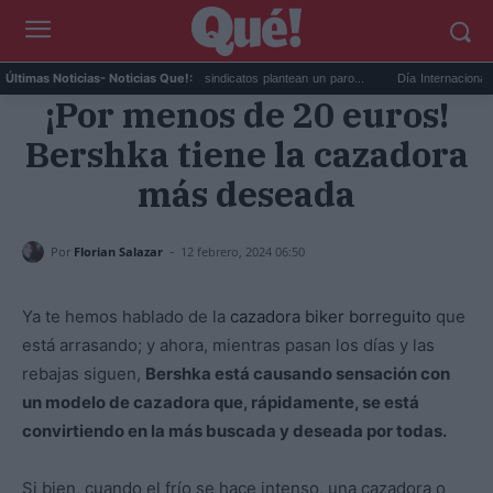
..
Huelga de médicos: los sindicatos plantean un paro...
Día Internacional de la 
Últimas Noticias
- Noticias Que!:
¡Por menos de 20 euros!
Bershka tiene la cazadora
más deseada
-
Por
Florian Salazar
12 febrero, 2024 06:50
Ya te hemos hablado de la
cazadora biker borreguito
que
está arrasando; y ahora, mientras pasan los días y las
rebajas siguen,
Bershka está causando sensación con
un modelo de cazadora que, rápidamente, se está
convirtiendo en la más buscada y deseada por todas.
Si bien, cuando el frío se hace intenso, una cazadora o