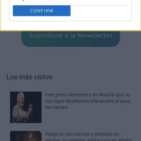
CONFIRM
Los más vistos
Tom Jones demuestra en Madrid que su
voz sigue desafiando implacable el paso
del tiempo
Fuego en los cuernos y millones en
ayudas: la rebelión antitaurina en Alfafar