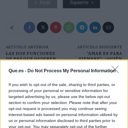
Atrás
Siguiente
ARTÍCULO ANTERIOR
ARTÍCULO SIGUIENTE
LAS DOS FUNCIONES
'AMAR ES PARA
DE PS5 QUE QUIEREN
SIEMPRE': ¿QUIÉN
ELIMINAR DE LA
DESCUBRE EL
CONSOLA
SECRETO DE SILVIA EN
Que.es -
Do Not Process My Personal Information
EL CAPÍTULO DE LA 1
DE TVE?
If you wish to opt-out of the sale, sharing to third parties, or
processing of your personal or sensitive information for
targeted advertising by us, please use the below opt-out
section to confirm your selection. Please note that after your
opt-out request is processed you may continue seeing
interest-based ads based on personal information utilized by
us or personal information disclosed to third parties prior to
your opt-out. You may separately opt-out of the further