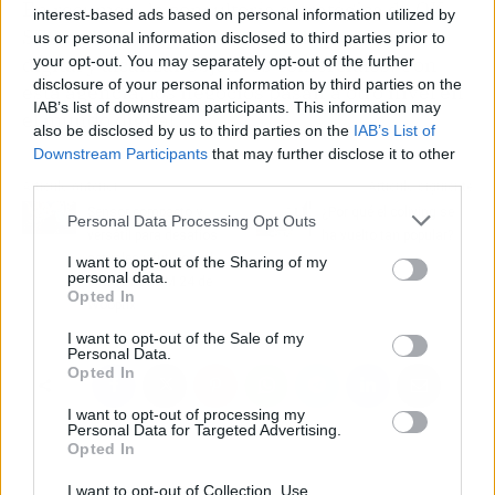
En resumen, la consultoría estratégica de OK
interest-based ads based on personal information utilized by
SEO es la clave para impulsar la presencia
us or personal information disclosed to third parties prior to
digital y alcanzar objetivos comerciales. Con
your opt-out. You may separately opt-out of the further
disclosure of your personal information by third parties on the
esta agencia, los negocios pasan a otro nivel en
IAB’s list of downstream participants. This information may
el mundo digital.
also be disclosed by us to third parties on the
IAB’s List of
Downstream Participants
that may further disclose it to other
third parties.
Artículo anterior
Artículo siguiente
Sensor compacto y
¿Por qué el coliving se
Personal Data Processing Opt Outs
versátil para desafíos
ha vuelto tan popular?
actuales y futuros, el
I want to opt-out of the Sharing of my
personal data.
evento ESODM 24 de
Opted In
Wooptix
I want to opt-out of the Sale of my
Personal Data.
Opted In
I want to opt-out of processing my
Personal Data for Targeted Advertising.
Opted In
I want to opt-out of Collection, Use,