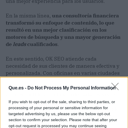
una mejor experiencia para los usuarios.
En la misma línea,
una consultoría financiera
transformó su enfoque de contenido, lo que
resultó en una mejor clasificación en los
motores de búsqueda y una mayor generación
de
leads
cualificados
.
En este sentido, OK SEO atiende cada
necesidad de sus clientes de manera efectiva y
personalizada. Con oficinas en varias ciudades
de España, incluyendo Burgos, Madrid y
Barcelona,
su equipo de expertos está
Que.es -
Do Not Process My Personal Information
comprometido con el éxito de cada proyecto,
ofreciendo soluciones innovadoras y
If you wish to opt-out of the sale, sharing to third parties, or
resultados tangibles en el competitivo mundo
processing of your personal or sensitive information for
targeted advertising by us, please use the below opt-out
del
marketing
digital
.
section to confirm your selection. Please note that after your
opt-out request is processed you may continue seeing