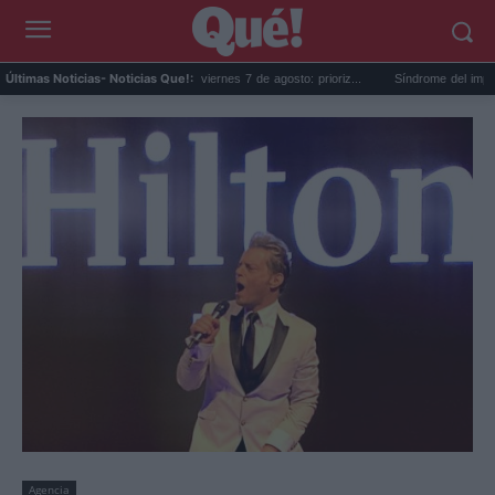
Horóscopo de Leo hoy, viernes 7 de agosto: prioriz...
Síndrome del impostor va
Últimas Noticias
- Noticias Que!:
Agencia