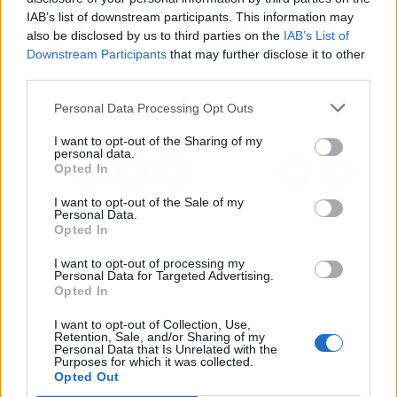
Artículo anterior
Artículo siguiente
IAB’s list of downstream participants. This information may
Saguar Real Estate
Las funcionalidades de
also be disclosed by us to third parties on the
IAB’s List of
cierra con éxito la venta
Wachatbot, la aplicación
Downstream Participants
that may further disclose it to other
de un bajo con jardín en
para enviar mensajes
third parties.
Parque Empresarial, Las
masivos por WhatsApp
Rozas de Madrid
Personal Data Processing Opt Outs
I want to opt-out of the Sharing of my
personal data.
Opted In
I want to opt-out of the Sale of my
Personal Data.
Opted In
I want to opt-out of processing my
Personal Data for Targeted Advertising.
Opted In
I want to opt-out of Collection, Use,
Retention, Sale, and/or Sharing of my
Personal Data that Is Unrelated with the
Purposes for which it was collected.
Opted Out