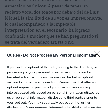
espectáculos únicos. A pesar de tener un
registro vocal dos tonos por debajo del de Luis
Miguel, la similitud de su voz es impresionante,
lo cual acompañado a la impecable
interpretación en el escenario, ha logrado
confundir a muchos que se han preguntado si
se trata del verdadero artista o no.
Guillermo Elías actualmente ofrece sus
shows
Que.es -
Do Not Process My Personal Information
a nivel internacional y puede adaptarlos para
diferentes ocasiones
, tales como cumpleaños,
If you wish to opt-out of the sale, sharing to third parties, or
bodas, eventos empresariales y cualquier
processing of your personal or sensitive information for
targeted advertising by us, please use the below opt-out
celebración. Con un espectáculo único y un
section to confirm your selection. Please note that after your
talento sin igual, este doble de Luis Miguel es
opt-out request is processed you may continue seeing
una apuesta segura para disfrutar del mejor
interest-based ads based on personal information utilized by
evento musical.
us or personal information disclosed to third parties prior to
your opt-out. You may separately opt-out of the further
disclosure of your personal information by third parties on the