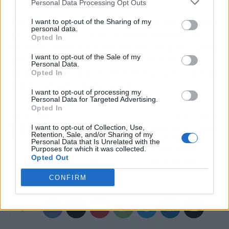
Personal Data Processing Opt Outs
Por eso, si alguien quiere comprar una vivienda
I want to opt-out of the Sharing of my
personal data.
en Las Rozas de Madrid e inmediaciones, es
Opted In
recomendable contactar con esta empresa para
I want to opt-out of the Sale of my
que puedan llamarle en el momento en que
Personal Data.
dispongan de un inmueble de lujo que coincida
Opted In
con los criterios de búsqueda.
I want to opt-out of processing my
Personal Data for Targeted Advertising.
Opted In
Artículo anterior
Artículo siguiente
I want to opt-out of Collection, Use,
Urgencias Cerrajeros
Guillermo Elías, el doble
Retention, Sale, and/or Sharing of my
ofrece servicio 24 horas
de Luis Miguel, plantea
Personal Data that Is Unrelated with the
Purposes for which it was collected.
del día para cualquier
un show especial
Opted Out
emergencia en el barrio
original participativo
de Aravaca, Madrid
CONFIRM