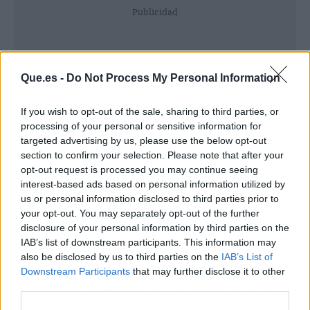
Publicidad
Que.es -
Do Not Process My Personal Information
If you wish to opt-out of the sale, sharing to third parties, or
processing of your personal or sensitive information for
targeted advertising by us, please use the below opt-out
section to confirm your selection. Please note that after your
opt-out request is processed you may continue seeing
interest-based ads based on personal information utilized by
us or personal information disclosed to third parties prior to
your opt-out. You may separately opt-out of the further
disclosure of your personal information by third parties on the
Saguar Real Estate se ha especializado en la
IAB’s list of downstream participants. This information may
venta privada, es decir, no publican muchos de
also be disclosed by us to third parties on the
IAB’s List of
los inmuebles que venden para preservar la
Downstream Participants
that may further disclose it to other
privacidad e intimidad de sus clientes, en su
third parties.
mayoría perfiles de alto nivel.