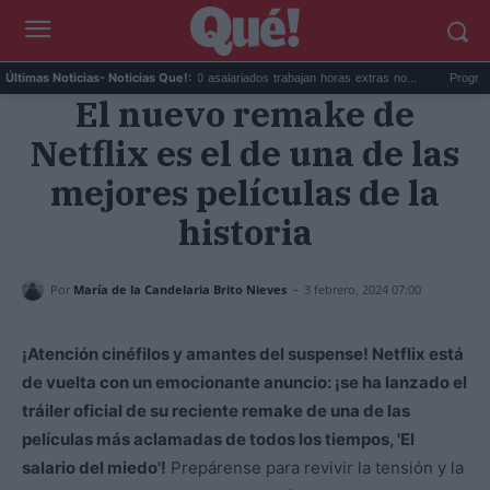
l último...
CCOO: 436.000 asalariados trabajan horas extras no...
Programa Tán
Últimas Noticias
- Noticias Que!:
El nuevo remake de
Netflix es el de una de las
mejores películas de la
historia
-
Por
María de la Candelaria Brito Nieves
3 febrero, 2024 07:00
¡Atención cinéfilos y amantes del suspense! Netflix está
de vuelta con un emocionante anuncio: ¡se ha lanzado el
tráiler oficial de su reciente remake de una de las
películas más aclamadas de todos los tiempos, 'El
salario del miedo'!
Prepárense para revivir la tensión y la