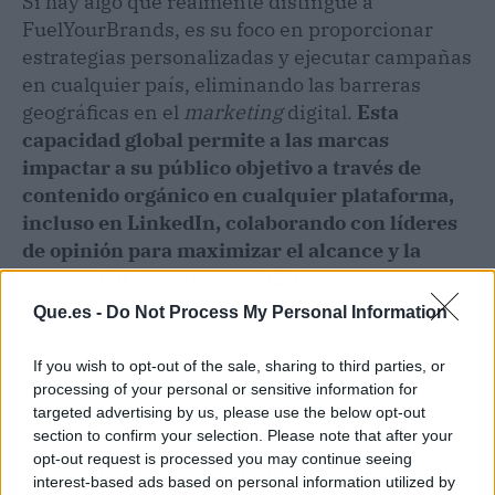
Si hay algo que realmente distingue a
FuelYourBrands, es su foco en proporcionar
estrategias personalizadas y ejecutar campañas
en cualquier país, eliminando las barreras
geográficas en el
marketing
digital.
Esta
capacidad global permite a las marcas
impactar a su público objetivo a través de
contenido orgánico en cualquier plataforma,
incluso en LinkedIn, colaborando con líderes
de opinión para maximizar el alcance y la
notoriedad de empresas B2B.
Que.es -
Do Not Process My Personal Information
Con respecto a la plataforma automatizada, esta
no solo facilita la creación de campañas de
If you wish to opt-out of the sale, sharing to third parties, or
microinfluencers
, sino que también ayuda a las
processing of your personal or sensitive information for
targeted advertising by us, please use the below opt-out
empresas a adaptar sus estrategias a diferentes
section to confirm your selection. Please note that after your
mercados y audiencias. De esta forma,
las
opt-out request is processed you may continue seeing
marcas tienen la oportunidad de expandir su
interest-based ads based on personal information utilized by