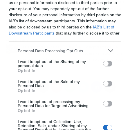
presencia digital hacia un
target
real, así como
us or personal information disclosed to third parties prior to
de aprovechar el poder del UGC para conectar
your opt-out. You may separately opt-out of the further
con su audiencia de manera auténtica y
disclosure of your personal information by third parties on the
IAB’s list of downstream participants. This information may
efectiva
.
also be disclosed by us to third parties on the
IAB’s List of
Downstream Participants
that may further disclose it to other
third parties.
Artículo anterior
Artículo siguiente
La experiencia única de
Lo importante de una
Personal Data Processing Opt Outs
ciclismo y viaje en
buena formación en una
camper con Activans en
nueva profesión en auge
I want to opt-out of the Sharing of my
personal data.
Girona
Opted In
I want to opt-out of the Sale of my
Personal Data.
Opted In
I want to opt-out of processing my
Personal Data for Targeted Advertising.
Opted In
I want to opt-out of Collection, Use,
Retention, Sale, and/or Sharing of my
Personal Data that Is Unrelated with the