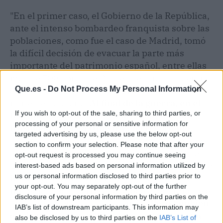
"En el primer caso, el Gobierno de la República,
ante el intenso bombardeo franquista sobre las
poblaciones, como fue el caso de Madrid, tomó
la difícil decisión de evacuar la parte más
importante del patrimonio español, entre ellas
más de 500 obras del Museo del Prado. Fueron
Que.es -
Do Not Process My Personal Information
evacuadas a Valencia, de allí a Barcelona y al
norte de Cataluña.
Al final de la guerra, en el
If you wish to opt-out of the sale, sharing to third parties, or
terrible éxodo de febrero de 1939, fueron
processing of your personal or sensitive information for
trasladadas hasta Ginebra", ha recordado.
targeted advertising by us, please use the below opt-out
section to confirm your selection. Please note that after your
Según el experto, todas estas obras evacuadas
opt-out request is processed you may continue seeing
por decisión republicana, y gracias también a la
interest-based ads based on personal information utilized by
us or personal information disclosed to third parties prior to
intervención internacional, volvieron en la
your opt-out. You may separately opt-out of the further
inmediata posguerra y se puede asegurar que el
disclosure of your personal information by third parties on the
Prado recuperó todas sus obras. "
Pero también
IAB’s list of downstream participants. This information may
es cierto que otras obras evacuadas por esta
also be disclosed by us to third parties on the
IAB’s List of