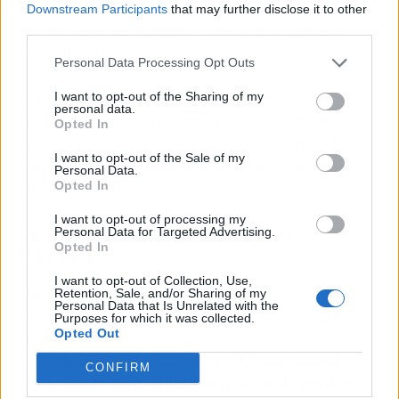
vía, de diferentes orígenes, fueron desviadas
Downstream Participants
that may further disclose it to other
third parties.
por los agentes franquistas y entregadas a
otros destinatarios".
Personal Data Processing Opt Outs
Así, el Prado, por ejemplo, tiene cuatro obras de
I want to opt-out of the Sharing of my
personal data.
las evacuadas a Ginebra, tres de las cuales se le
Opted In
entregaron en depósito en la posguerra y
la
I want to opt-out of the Sale of my
cuarta al Museo de Arte Moderno que en 1971
Personal Data.
pasó al Prado.
Opted In
I want to opt-out of processing my
LOS REGALOS DE FRANCO A
Personal Data for Targeted Advertising.
Opted In
HITLER
I want to opt-out of Collection, Use,
Mientras, en la que respecta a la segunda vía de
Retention, Sale, and/or Sharing of my
Personal Data that Is Unrelated with the
salida, la del saqueo y la exportación ilegal,
Purposes for which it was collected.
Opted Out
también se produjo, en ambos bandos, el
republicano y el franquista.
"El contexto de la
CONFIRM
guerra parece propiciar este tipo de delitos",