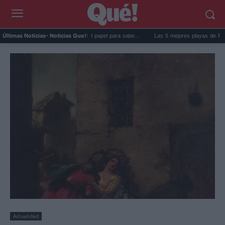
 de la nevera: el truco del papel para sabe...
Las 5 mejores playas de Formentera pa
Últimas Noticias
- Noticias Que!:
Actualidad