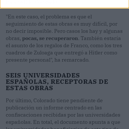
ha añadido Colorado.
"En este caso, el problema es que el
seguimiento de estas obras es muy difícil, por
no decir imposible. Pero casos los hay y algunas
obras,
pocas, se recuperaron
. También estaría
el asunto de los regalos de Franco, como los tres
cuadros de Zuloaga que entregó a Hitler como
presente personal", ha remarcado.
SEIS UNIVERSIDADES
ESPAÑOLAS, RECEPTORAS DE
ESTAS OBRAS
Por último, Colorado tiene pendiente de
publicación un informe centrado en las
confiscaciones recibidas por las universidades
españolas. En total, el documento apunta a que