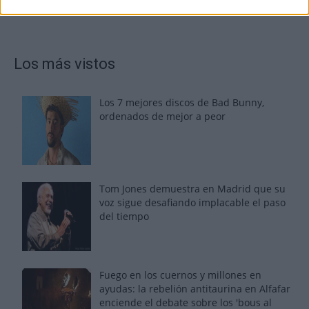
Los más vistos
Los 7 mejores discos de Bad Bunny,
ordenados de mejor a peor
Tom Jones demuestra en Madrid que su
voz sigue desafiando implacable el paso
del tiempo
Fuego en los cuernos y millones en
ayudas: la rebelión antitaurina en Alfafar
enciende el debate sobre los 'bous al