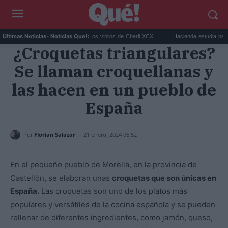
The Guardian destapa que los vinilos de Charli XCX...
Hacienda estudia penalizar a
Últimas Noticias
- Noticias Que!:
¿Croquetas triangulares?
Se llaman croquellanas y
las hacen en un pueblo de
España
-
Por
Florian Salazar
21 enero, 2024 06:52
En el pequeño pueblo de Morella, en la provincia de
Castellón, se elaboran unas
croquetas que son únicas en
España.
Las croquetas son uno de los platos más
populares y versátiles de la cocina española y se pueden
rellenar de diferentes ingredientes, como jamón, queso,