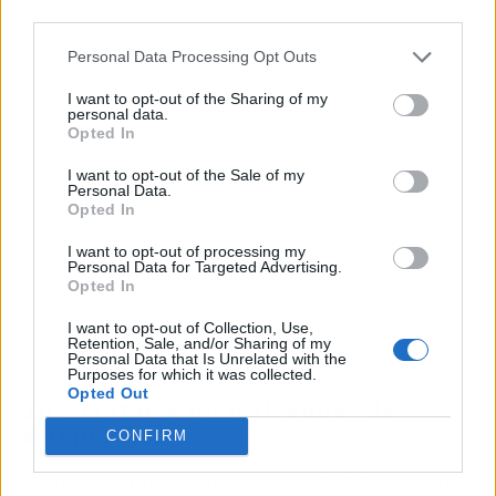
third parties.
Publicidad
Personal Data Processing Opt Outs
I want to opt-out of the Sharing of my
personal data.
Opted In
I want to opt-out of the Sale of my
Personal Data.
Opted In
I want to opt-out of processing my
Personal Data for Targeted Advertising.
Opted In
I want to opt-out of Collection, Use,
Retention, Sale, and/or Sharing of my
Personal Data that Is Unrelated with the
Purposes for which it was collected.
Opted Out
10. "Matar a un Ruiseñor" de
Harper Lee
CONFIRM
Aunque técnicamente una novela, "Matar a un