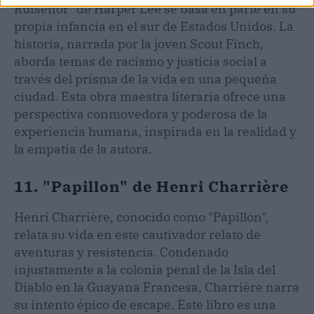
Ruiseñor" de Harper Lee se basa en parte en su
propia infancia en el sur de Estados Unidos. La
historia, narrada por la joven Scout Finch,
aborda temas de racismo y justicia social a
través del prisma de la vida en una pequeña
ciudad. Esta obra maestra literaria ofrece una
perspectiva conmovedora y poderosa de la
experiencia humana, inspirada en la realidad y
la empatía de la autora.
11. "Papillon" de Henri Charrière
Henri Charrière, conocido como "Papillon",
relata su vida en este cautivador relato de
aventuras y resistencia. Condenado
injustamente a la colonia penal de la Isla del
Diablo en la Guayana Francesa, Charrière narra
su intento épico de escape. Este libro es una