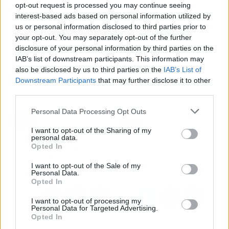
opt-out request is processed you may continue seeing
instalación eléctrica para viviendas,
interest-based ads based on personal information utilized by
construcciones y reformas, los cuales son
us or personal information disclosed to third parties prior to
respaldados por sistemas de alta tecnología. De
your opt-out. You may separately opt-out of the further
la misma forma, dispone de
soluciones para
disclosure of your personal information by third parties on the
IAB’s list of downstream participants. This information may
averías y emergencias
como fallos eléctricos e
also be disclosed by us to third parties on the
IAB’s List of
instalaciones en mal estado.
Downstream Participants
that may further disclose it to other
third parties.
Artículo anterior
Artículo siguiente
Personal Data Processing Opt Outs
Todo preparado para el
Rento Airport Transfer,
seminario de asuntos
ventajas del servicio de
I want to opt-out of the Sharing of my
personal data.
públicos de la George
Istanbul airport transfer
Opted In
Washington University
de lujo
en Madrid
I want to opt-out of the Sale of my
Personal Data.
Opted In
I want to opt-out of processing my
Personal Data for Targeted Advertising.
Opted In