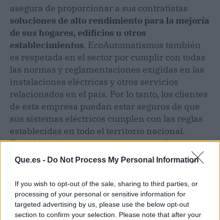
asegura de proporcionar a sus contratistas
soluciones de alto rendimiento para la mejoría
de sus hogares, edificios u otros
establecimientos
. EcoAutomatismos también
es respetada en el sector por cumplir con todas
las normas y reglamentaciones exigidas en las
instalaciones eléctricas y otros servicios
relacionados en el país. Por lo tanto, los clientes
de esta empresa puedan estar seguros de que
sus sistemas eléctricos cumplen con las reglas
establecidas en todo el territorio nacional.
También es importante destacar que
la
compañía tiene más de 25 años de experiencia
Que.es -
Do Not Process My Personal Information
en el mercado y siempre incluye 2 años de
garantía en todos los proyectos
que lleva a
If you wish to opt-out of the sale, sharing to third parties, or
cabo.
processing of your personal or sensitive information for
targeted advertising by us, please use the below opt-out
section to confirm your selection. Please note that after your
EcoAutomatismos ofrece servicios de