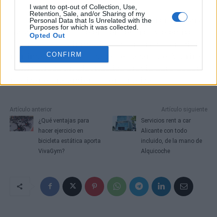
I want to opt-out of Collection, Use,
Retention, Sale, and/or Sharing of my
Los procedimientos con ácido hialurónico para
Personal Data that Is Unrelated with the
Purposes for which it was collected.
tratar las ojeras suelen ser seguros y efectivos,
Opted Out
con resultados inmediatos y una recuperación
mínima. Por último, cabe destacar que Alluring
CONFIRM
Clinic ofrece un diagnóstico previo para poder
realizar el tratamiento personalizado.
Artículo anterior
Artículo siguiente
¿Qué ventajas para
Servicios rent a car
hacer ejercicio en
Alicante con todo
bicicleta estática aporta
incluido, de la mano de
VivaGym?
Alquicoche