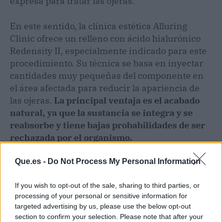
expresa para tratar las ojeras.
En este sentido, la clínica estética Alluring
Clinic ofrece un relleno con ácido hialurónico
Redensity II, especialmente indicado para este
procedimiento. Su técnica se basa en inyectar
cantidades muy pequeñas del componente en
el área afectada para reducir la apariencia de
las ojeras.
La principal ventaja es el acabado
natural, ya que la sustancia se integra y se
reabsorbe y tiene bajas probabilidades de ser
rechazada por el organismo.
Que.es -
Do Not Process My Personal Information
If you wish to opt-out of the sale, sharing to third parties, or
processing of your personal or sensitive information for
targeted advertising by us, please use the below opt-out
section to confirm your selection. Please note that after your