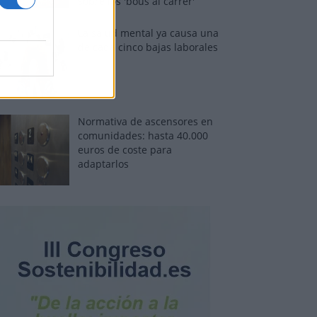
sobre los 'bous al carrer'
La salud mental ya causa una
de cada cinco bajas laborales
Normativa de ascensores en
comunidades: hasta 40.000
euros de coste para
adaptarlos