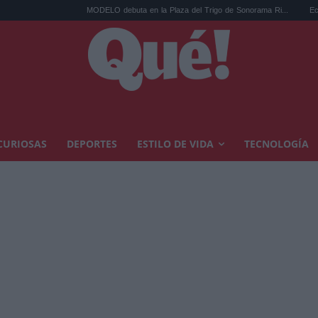
MODELO debuta en la Plaza del Trigo de Sonorama Ri...
Eclipse sola
CURIOSAS
DEPORTES
ESTILO DE VIDA
TECNOLOGÍA