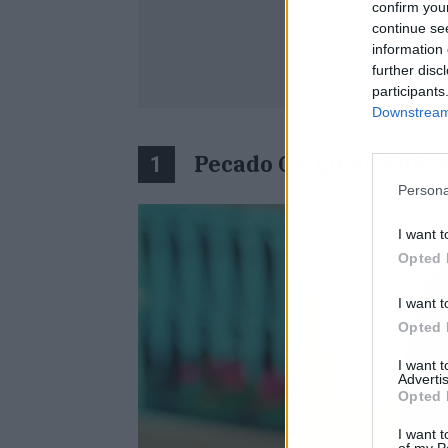
confirm you
continue se
information 
further disc
participants
Downstream 
Pecado Original: Ender
1
Persona
I want t
Opted 
I want t
Opted 
I want 
Advertis
Opted 
I want t