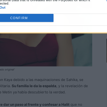
ersonal Data that Is Unrelated with the Purposes for which it
lected.
Out
CONFIRM
ado original'
n Kaya debido a las maquinaciones de Sahika, se
itaria.
Su familia le da la espalda
, y la revelación de
ue Metin ya había descubierto la verdad.
 dar un paso al frente y confesar a Halit
que no