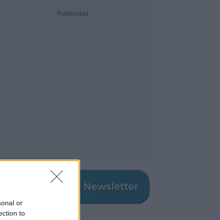
Publicidad
sonal or
ection to