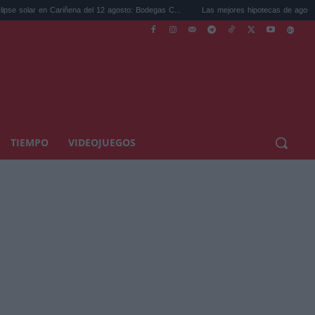
r en Cariñena del 12 agosto: Bodegas C...
Las mejores hipotecas de agosto: el TAE 
TIEMPO
VIDEOJUEGOS