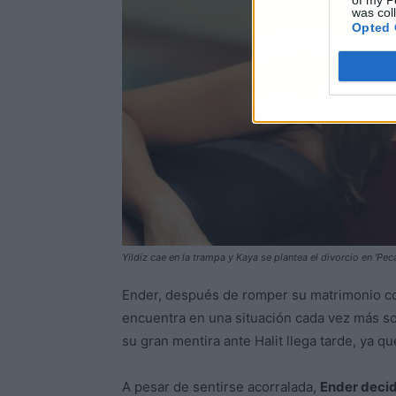
of my P
was col
Opted 
Yildiz cae en la trampa y Kaya se plantea el divorcio en 'Pec
Ender, después de romper su matrimonio co
encuentra en una situación cada vez más sol
su gran mentira ante Halit llega tarde, ya q
A pesar de sentirse acorralada,
Ender decide