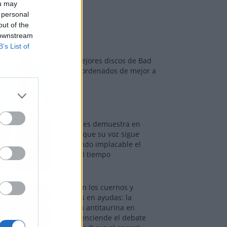
ou may
 personal
out of the
os más vistos
 downstream
B’s List of
Los 7 mejores discos de Bad
Bunny, ordenados de mejor a
peor
Tom Jones demuestra en
Madrid que su voz sigue
desafiando implacable el
paso del tiempo
Fuego en los cuernos y
millones en ayudas: la
rebelión antitaurina en
Alfafar enciende el debate