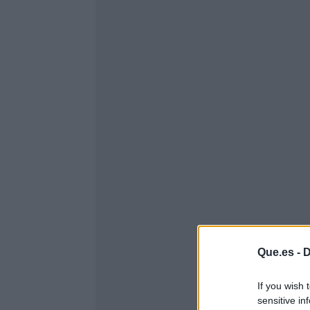
Que.es -
D
If you wish 
sensitive in