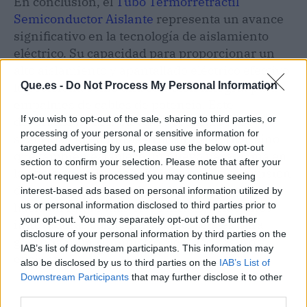
En conclusión, el
Tubo Termorretráctil
Semiconductor Aislante
representa un avance
significativo en la tecnología de aislamiento
eléctrico. Su capacidad para proporcionar un
alto aislamiento y apantallado eléctrico efectivo
lo posiciona como una
solución integral
para
Que.es -
Do Not Process My Personal Information
empalmes de cables de potencia. Este
If you wish to opt-out of the sale, sharing to third parties, or
desarrollo no solo eleva los estándares de
processing of your personal or sensitive information for
seguridad en la infraestructura eléctrica, sino
targeted advertising by us, please use the below opt-out
que también establece un nuevo paradigma en
section to confirm your selection. Please note that after your
la eficiencia y la confiabilidad en la transmisión
opt-out request is processed you may continue seeing
de energía eléctrica. A medida que se avanza
interest-based ads based on personal information utilized by
hacia un futuro más electrificado, soluciones
us or personal information disclosed to third parties prior to
your opt-out. You may separately opt-out of the further
innovadoras como estas son cruciales para
disclosure of your personal information by third parties on the
garantizar un suministro eléctrico seguro y
IAB’s list of downstream participants. This information may
eficiente.
also be disclosed by us to third parties on the
IAB’s List of
Downstream Participants
that may further disclose it to other
third parties.