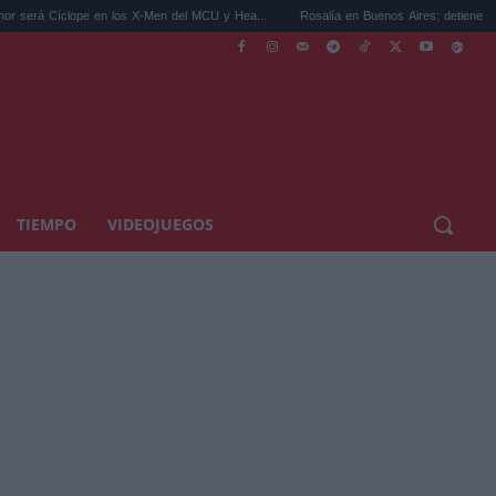
pe en los X-Men del MCU y Hea...
Rosalía en Buenos Aires: detiene el tráfico y se s..
TIEMPO
VIDEOJUEGOS