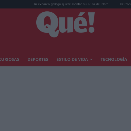
Un exnarco gallego quiere montar su 'Ruta del Narc...
Kit Connor será Cíclo
CURIOSAS
DEPORTES
ESTILO DE VIDA
TECNOLOGÍA