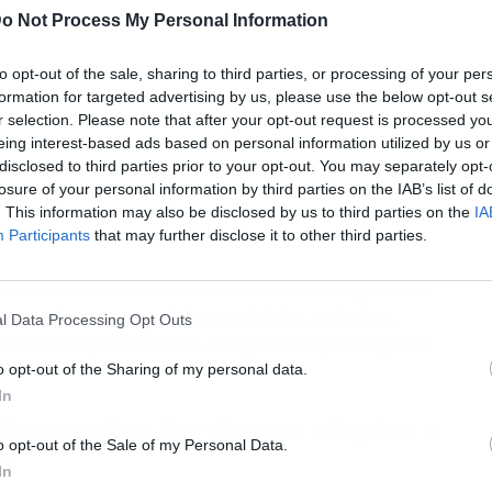
o Not Process My Personal Information
to opt-out of the sale, sharing to third parties, or processing of your per
formation for targeted advertising by us, please use the below opt-out s
r selection. Please note that after your opt-out request is processed y
eing interest-based ads based on personal information utilized by us or
disclosed to third parties prior to your opt-out. You may separately opt-
losure of your personal information by third parties on the IAB’s list of
. This information may also be disclosed by us to third parties on the
IA
Participants
that may further disclose it to other third parties.
ne como fundadores a Luciana Mordini y a Luis
nar y ejecutar
servicios contables
, trámites
l Data Processing Opt Outs
sariales que resultan obligatorias para operar
o opt-out of the Sharing of my personal data.
In
 Corporation Services se adaptan a
o opt-out of the Sale of my Personal Data.
or
In