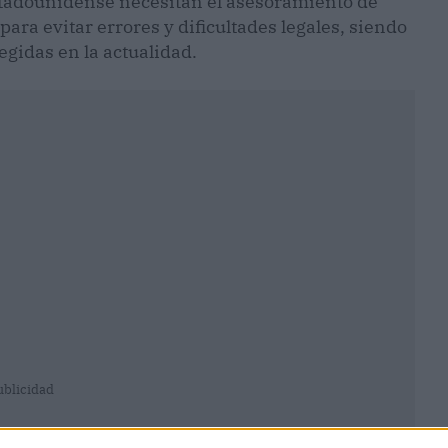
tadounidense necesitan el asesoramiento de
ara evitar errores y dificultades legales, siendo
egidas en la actualidad.
ublicidad