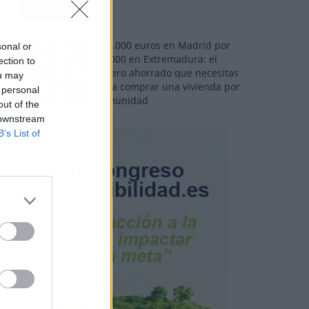
110.000 euros en Madrid por
sonal or
31.000 en Extremadura: el
ection to
dinero ahorrado que necesitas
ou may
para comprar una vivienda por
 personal
comunidad
out of the
 downstream
B’s List of