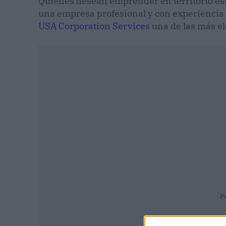
Quienes desean emprender en territorio es
una empresa profesional y con experiencia p
USA Corporation Services
una de las más el
P