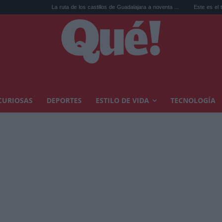
La ruta de los castillos de Guadalajara a noventa ...
Este es el top 10 de Netfl
CURIOSAS
DEPORTES
ESTILO DE VIDA
TECNOLOGÍA