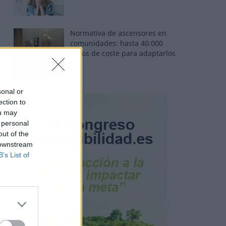
Normativa de ascensores en
comunidades: hasta 40.000
euros de coste para adaptarlos
sonal or
ection to
ou may
 personal
out of the
 downstream
B’s List of