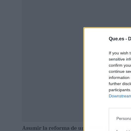
P
Que.es -
D
If you wish 
sensitive in
confirm you
continue se
information 
further disc
participants
Downstream 
Persona
Asumir la reforma de una vivienda, piso u 