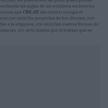
ovechando las siglas de los nombres societarios
deramos que
CRE-ZE
(de crecer) recogía el
tros
cre-ze(n)
los proyectos de los clientes;
cre-
dos a la empresa;
cre-ze(n)
las nuevas formas de
 cómo no,
cre-ze
la ilusión por el trabajo que se
.