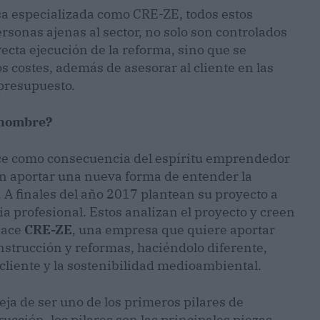
a especializada como CRE-ZE, todos estos
rsonas ajenas al sector, no solo son controlados
cta ejecución de la reforma, sino que se
 costes, además de asesorar al cliente en las
presupuesto.
 nombre?
ce como consecuencia del espíritu emprendedor
an aportar una nueva forma de entender la
. A finales del año 2017 plantean su proyecto a
 profesional. Estos analizan el proyecto y creen
nace
CRE-ZE
, una empresa que quiere aportar
nstrucción y reformas, haciéndolo diferente,
l cliente y la sostenibilidad medioambiental.
ja de ser uno de los primeros pilares de
ucción, los pilares son las principales piezas