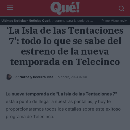
..
Disney+ fija la fecha de estreno para la serie de ...
Prime Video revive a Betty
Últimas Noticias
- Noticias Que!:
‘La Isla de las Tentaciones
7’: todo lo que se sabe del
estreno de la nueva
temporada en Telecinco
-
Por
Nathaly Becerra Rico
5 enero, 2024 07:00
La
nueva temporada de "La Isla de las Tentaciones 7"
está a punto de llegar a nuestras pantallas, y hoy te
proporcionaremos todos los detalles sobre este exitoso
programa de Telecinco.