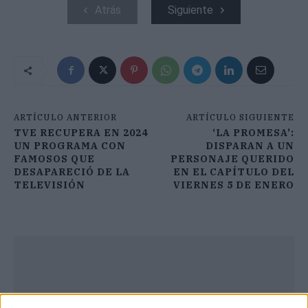
Atrás
Siguiente
ARTÍCULO ANTERIOR
ARTÍCULO SIGUIENTE
TVE RECUPERA EN 2024
‘LA PROMESA’:
UN PROGRAMA CON
DISPARAN A UN
FAMOSOS QUE
PERSONAJE QUERIDO
DESAPARECIÓ DE LA
EN EL CAPÍTULO DEL
TELEVISIÓN
VIERNES 5 DE ENERO