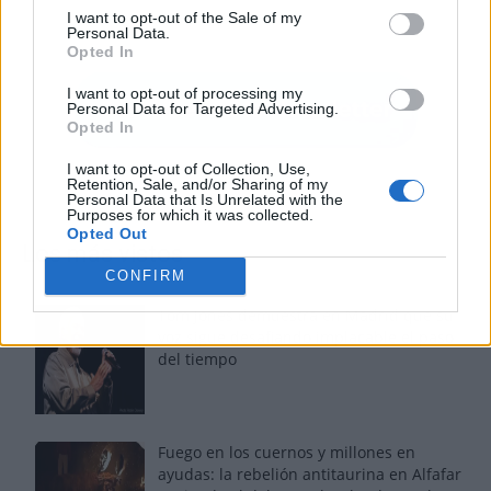
I want to opt-out of the Sale of my
Personal Data.
Opted In
I want to opt-out of processing my
Personal Data for Targeted Advertising.
Opted In
I want to opt-out of Collection, Use,
Retention, Sale, and/or Sharing of my
Personal Data that Is Unrelated with the
Purposes for which it was collected.
Opted Out
Los más vistos
CONFIRM
Tom Jones demuestra en Madrid que su
voz sigue desafiando implacable el paso
del tiempo
Fuego en los cuernos y millones en
ayudas: la rebelión antitaurina en Alfafar