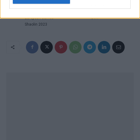
cierra con gran éxito su
oposiciones al Servicio
participación en los
de Vigilancia Aduanera o
European Games
SVA
Shaolin 2023