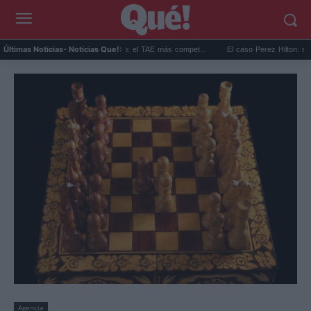
ejores hipotecas de agosto: el TAE más compet...
El caso Perez Hilton: su familia rom
Últimas Noticias
- Noticias Que!:
Agencia