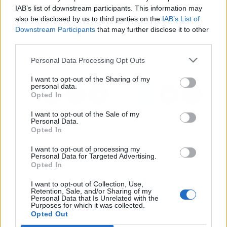
Todos los detalles del III
Cireval Electrónica y su
IAB’s list of downstream participants. This information may
Congreso de
servicio de
also be disclosed by us to third parties on the
IAB’s List of
Oposiciones de
mantenimiento de
Downstream Participants
that may further disclose it to other
Educación 2024,
barcos cerca de la
third parties.
organizado por
Marina de Valencia
Opospills
Personal Data Processing Opt Outs
I want to opt-out of the Sharing of my
personal data.
Opted In
I want to opt-out of the Sale of my
Personal Data.
Opted In
I want to opt-out of processing my
Personal Data for Targeted Advertising.
Opted In
I want to opt-out of Collection, Use,
Retention, Sale, and/or Sharing of my
Personal Data that Is Unrelated with the
Purposes for which it was collected.
Opted Out