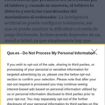
el tablero y, cuando se mueven, el tablero lo
detecta y envía las coordenadas del
movimiento al ordenador
. La inteligencia
artificial se puede configurar totalmente, así
que se puede cambiar la dificultad o el estilo de
juego fácilmente. Incluso puede depender de un
móvil o
tablet
, ya que simplemente hay que
descargar una aplicación y listo.
Que.es -
Do Not Process My Personal Information
Melocotón Regalos tiene todos los modelos, así
como una amplia gama de mochilas, accesorios
If you wish to opt-out of the sale, sharing to third parties, or
escolares y hasta botellas térmicas que también
processing of your personal or sensitive information for
targeted advertising by us, please use the below opt-out
ofrece en su plataforma, desde la cual se podrá
section to confirm your selection. Please note that after your
conocer con facilidad los precios y el tiempo de
opt-out request is processed you may continue seeing
envío para cada producto.
interest-based ads based on personal information utilized by
us or personal information disclosed to third parties prior to
your opt-out. You may separately opt-out of the further
Artículo anterior
Artículo siguiente
disclosure of your personal information by third parties on the