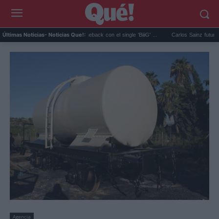
BIGBANG anuncia su comeback con el single 'BiiiG' ...
Carlos Sainz futuro en el air
Últimas Noticias
- Noticias Que!:
Agencia