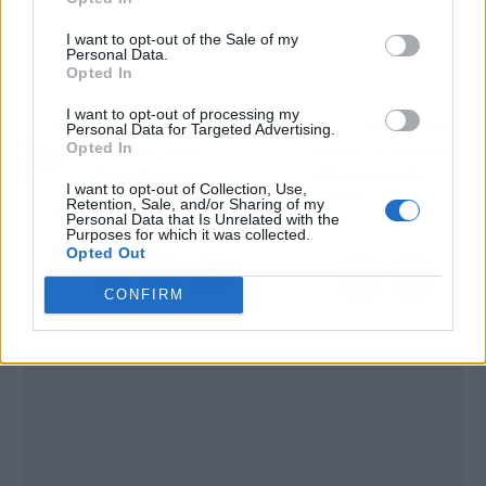
I want to opt-out of the Sale of my
Personal Data.
Opted In
I want to opt-out of processing my
Personal Data for Targeted Advertising.
Artículo anterior
Artículo siguiente
Opted In
El coworking Santa
Conocer las ventajas del
Coloma de Gramenet
SPD Horizontal de
I want to opt-out of Collection, Use,
ofrece todo lo necesario
Venalink
Retention, Sale, and/or Sharing of my
Personal Data that Is Unrelated with the
Purposes for which it was collected.
Opted Out
CONFIRM