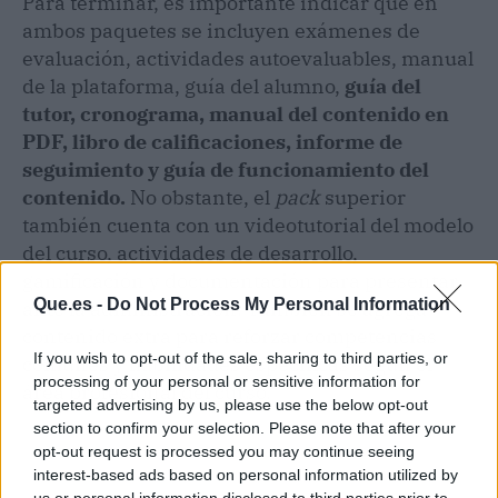
Para terminar, es importante indicar que en
ambos paquetes se incluyen exámenes de
evaluación, actividades autoevaluables, manual
de la plataforma, guía del alumno,
guía del
tutor, cronograma, manual del contenido en
PDF, libro de calificaciones, informe de
seguimiento y guía de funcionamiento del
contenido.
No obstante, el
pack
superior
también cuenta con un videotutorial del modelo
del curso, actividades de desarrollo,
gamificación y documentación para presentar
Que.es -
Do Not Process My Personal Information
ante la administración. También se agrega
contenido extra para reforzar competencias
If you wish to opt-out of the sale, sharing to third parties, or
comunes y habilidades específicas según el
processing of your personal or sensitive information for
área profesional del curso.
targeted advertising by us, please use the below opt-out
section to confirm your selection. Please note that after your
opt-out request is processed you may continue seeing
interest-based ads based on personal information utilized by