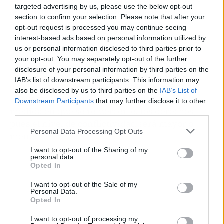
targeted advertising by us, please use the below opt-out
adjudicatario o mantenerse en la compañía
section to confirm your selection. Please note that after your
actual si la misma decide practicar el
opt-out request is processed you may continue seeing
autohandling. Es en este contexto en el que los
interest-based ads based on personal information utilized by
actuales trabajadores de Iberia quieren «un
us or personal information disclosed to third parties prior to
your opt-out. You may separately opt-out of the further
proceso de negociación que garantice el
disclosure of your personal information by third parties on the
conjunto de los derechos que tenían cuando
IAB’s list of downstream participants. This information may
estaban en las plantillas de Iberia», según ha
also be disclosed by us to third parties on the
IAB’s List of
expuesto Sordo, que ha recalcado que «en la
Downstream Participants
that may further disclose it to other
medida en que se refuercen estos derechos,
third parties.
pues el nivel de conflictividad será mayor o
Personal Data Processing Opt Outs
menor».
I want to opt-out of the Sharing of my
personal data.
Opted In
I want to opt-out of the Sale of my
Personal Data.
Opted In
I want to opt-out of processing my