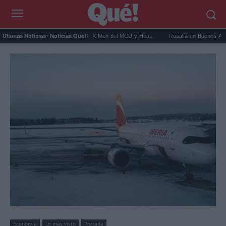
onnor será Cíclope en los X-Men del MCU y Hea...
Rosalía en Buenos Aires: detiene e
Últimas Noticias
- Noticias Que!:
Economía
Lo más visto
Portada