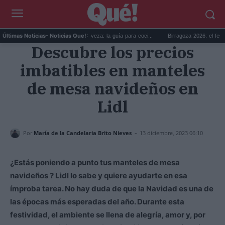
Día Internacional de la Cerveza: la guía para coci...
Birragoza 2026: el festival 
Últimas Noticias
- Noticias Que!:
Descubre los precios
imbatibles en manteles
de mesa navideños en
Lidl
-
Por
María de la Candelaria Brito Nieves
13 diciembre, 2023 06:10
¿Estás poniendo a punto tus manteles de mesa
navideños ? Lidl lo sabe y quiere ayudarte en esa
ímproba tarea. No hay duda de que la Navidad es una de
las épocas más esperadas del año. Durante esta
festividad, el ambiente se llena de alegría, amor y, por