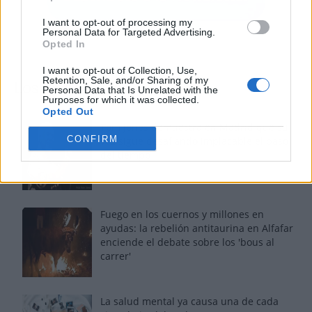
I want to opt-out of processing my
Personal Data for Targeted Advertising.
Opted In
I want to opt-out of Collection, Use,
Retention, Sale, and/or Sharing of my
Los más vistos
Personal Data that Is Unrelated with the
Purposes for which it was collected.
Opted Out
Tom Jones demuestra en Madrid que su
CONFIRM
voz sigue desafiando implacable el paso
del tiempo
Fuego en los cuernos y millones en
ayudas: la rebelión antitaurina en Alfafar
enciende el debate sobre los 'bous al
carrer'
La salud mental ya causa una de cada