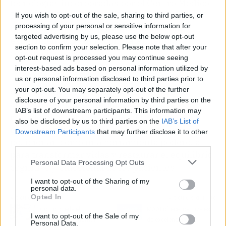
tecnologías incorporadas por el Centro Médico
Psiquiatra Zaragoza, siendo una oportunidad
If you wish to opt-out of the sale, sharing to third parties, or
processing of your personal or sensitive information for
terapéutica de valor para quienes no han
targeted advertising by us, please use the below opt-out
experimentado alivio con tratamientos
section to confirm your selection. Please note that after your
convencionales.
opt-out request is processed you may continue seeing
interest-based ads based on personal information utilized by
En Neuromodulación Zaragoza, bajo la
us or personal information disclosed to third parties prior to
your opt-out. You may separately opt-out of the further
dirección del Dr. Daniel Vicente Rivera, la
disclosure of your personal information by third parties on the
apuesta por estas terapias avanzadas,
IAB’s list of downstream participants. This information may
respaldadas por tecnologías de última
also be disclosed by us to third parties on the
IAB’s List of
generación y evidencia científica, se
Downstream Participants
that may further disclose it to other
posicionan como una herramienta poderosa
third parties.
para transformar vidas y restaurar el equilibrio
Personal Data Processing Opt Outs
cognitivo y emocional de los pacientes.
I want to opt-out of the Sharing of my
personal data.
Opted In
Artículo anterior
Artículo siguiente
Cómo puede el
MAAI ofrece los niveles
I want to opt-out of the Sale of my
marketing industrial
de excelencia en la
Personal Data.