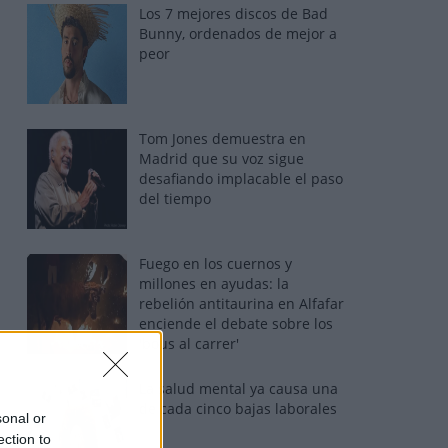
Los 7 mejores discos de Bad
Bunny, ordenados de mejor a
peor
Tom Jones demuestra en
Madrid que su voz sigue
desafiando implacable el paso
del tiempo
Fuego en los cuernos y
millones en ayudas: la
rebelión antitaurina en Alfafar
enciende el debate sobre los
'bous al carrer'
La salud mental ya causa una
de cada cinco bajas laborales
sonal or
ection to