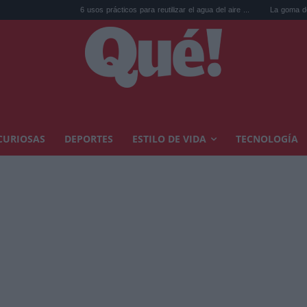
6 usos prácticos para reutilizar el agua del aire ...
La goma de la nevera: el 
CURIOSAS
DEPORTES
ESTILO DE VIDA
TECNOLOGÍA