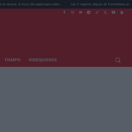
truco del papel para sabe...
Las 5 mejores playas de Formentera para ir este ve...
TIEMPO
VIDEOJUEGOS