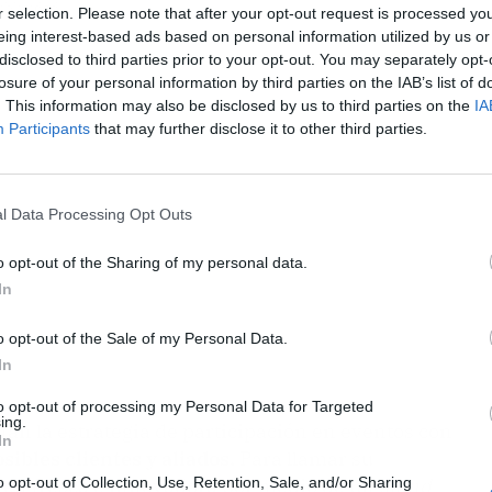
ublicidad
r selection. Please note that after your opt-out request is processed y
eing interest-based ads based on personal information utilized by us or
disclosed to third parties prior to your opt-out. You may separately opt-
losure of your personal information by third parties on the IAB’s list of
. This information may also be disclosed by us to third parties on the
IA
Participants
that may further disclose it to other third parties.
l Data Processing Opt Outs
o opt-out of the Sharing of my personal data.
In
o opt-out of the Sale of my Personal Data.
In
to opt-out of processing my Personal Data for Targeted
ing.
n la estrategia de participación en eventos con
In
sibles clientes y aliados.
Para llamar su
o opt-out of Collection, Use, Retention, Sale, and/or Sharing
gen fresca e innovadora por medio de un
stand