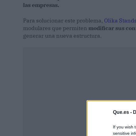
las empresas.
Para solucionar este problema,
Olika Stand
modulares que permiten
modificar sus con
generar una nueva estructura.
Que.es -
D
If you wish 
sensitive in