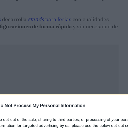
s
desarrolla
stands
para ferias
con cualidades
figuraciones de forma rápida
y sin necesidad de
o Not Process My Personal Information
to opt-out of the sale, sharing to third parties, or processing of your per
formation for targeted advertising by us, please use the below opt-out s