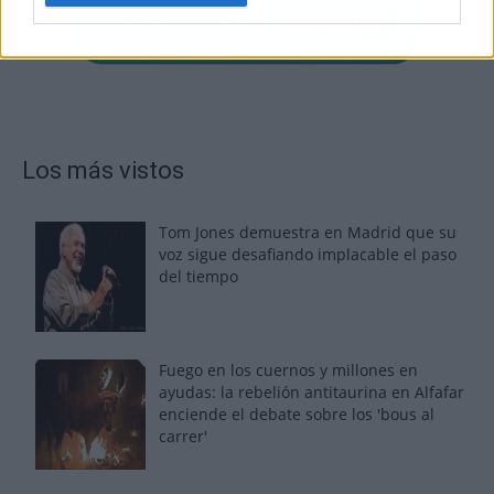
Los más vistos
Tom Jones demuestra en Madrid que su
voz sigue desafiando implacable el paso
del tiempo
Fuego en los cuernos y millones en
ayudas: la rebelión antitaurina en Alfafar
enciende el debate sobre los 'bous al
carrer'