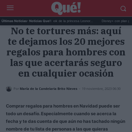
El impactante cambio de look de la princesa Leonor...
Disney+ con plan gratuito:
Últimas Noticias
- Noticias Que!:
No te tortures más: aquí
te dejamos los 20 mejores
regalos para hombres con
las que acertarás seguro
en cualquier ocasión
-
Por
María de la Candelaria Brito Nieves
19 noviembre, 2023 06:30
Comprar regalos para hombres en Navidad puede ser
todo un desafío. Especialmente cuando se acerca la
fecha y te das cuenta de que aún no has tachado ningún
nombre de tu lista de personas a las que quieras