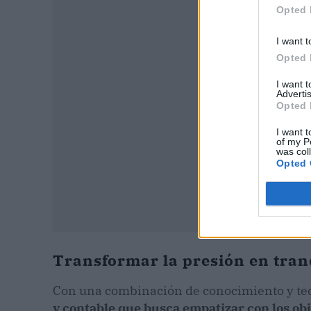
Opted 
P
I want t
Opted 
I want 
Advertis
Opted 
I want t
of my P
was col
Opted 
Transformar la presión en tran
Con una combinación de conocimiento y tec
y contable que busca empatizar con los obj