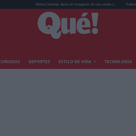
Mónica Naranjo alerta en Instagram de una estafa c...
Eclipse solar: los 10 
CURIOSAS
DEPORTES
ESTILO DE VIDA
TECNOLOGÍA