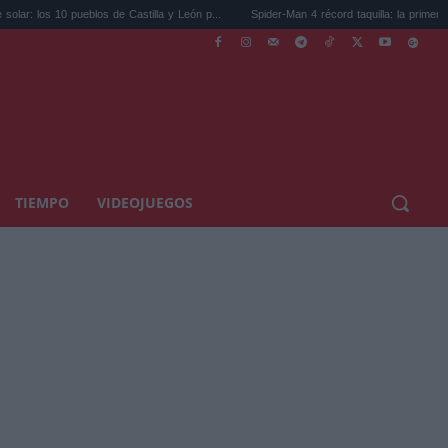
pueblos de Castilla y León p...
Spider-Man 4 récord taquilla: la primera en supera...
TIEMPO
VIDEOJUEGOS