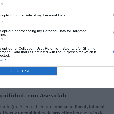
In
ublicidad
o opt-out of the Sale of my Personal Data.
In
to opt-out of processing my Personal Data for Targeted
ing.
In
o opt-out of Collection, Use, Retention, Sale, and/or Sharing
ersonal Data that Is Unrelated with the Purposes for which it
lected.
Out
CONFIRM
quilidad, con Asesolab
nología, Asesolab es una a
sesoría fiscal, laboral
etivos y necesidades de sus clientes
a través de