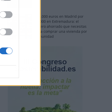
110.000 euros en Madrid por
31.000 en Extremadura: el
dinero ahorrado que necesitas
para comprar una vivienda por
comunidad