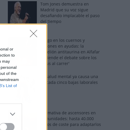
Tom Jones demuestra en
Madrid que su voz sigue
desafiando implacable el paso
del tiempo
Fuego en los cuernos y
millones en ayudas: la
sonal or
rebelión antitaurina en Alfafar
ection to
enciende el debate sobre los
ou may
'bous al carrer'
 personal
out of the
La salud mental ya causa una
 downstream
de cada cinco bajas laborales
B’s List of
Normativa de ascensores en
comunidades: hasta 40.000
euros de coste para adaptarlos