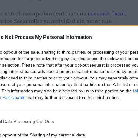
ntar con el acompañamiento de una
asesoría fiscal
,
rios desarrollar su actividad sin tener que
,
Asesolab
ofrece un
servicio adaptado a los
, con un tratamiento global de los negocios de sus
o Not Process My Personal Information
to opt-out of the sale, sharing to third parties, or processing of your per
formation for targeted advertising by us, please use the below opt-out s
r selection. Please note that after your opt-out request is processed y
eing interest-based ads based on personal information utilized by us or
disclosed to third parties prior to your opt-out. You may separately opt-
losure of your personal information by third parties on the IAB’s list of
. This information may also be disclosed by us to third parties on the
IA
Participants
that may further disclose it to other third parties.
l Data Processing Opt Outs
o opt-out of the Sharing of my personal data.