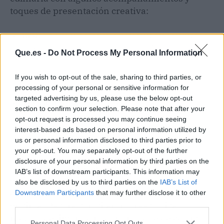
toques de presentación creativa:
Arroz:
Sirve los muslos de pollo sobre arroz cocido y mezcla el
arroz con un poco de mantequilla y perejil fresco picado antes
Que.es -
Do Not Process My Personal Information
de servir.
Pan de Maíz:
El pan de maíz caliente y recién horneado es un
If you wish to opt-out of the sale, sharing to third parties, or
acompañamiento clásico de la cocina cajún.
processing of your personal or sensitive information for
targeted advertising by us, please use the below opt-out
Verduras al Vapor:
Un plato de verduras al vapor, como brócoli
section to confirm your selection. Please note that after your
o espárragos, agrega un toque de frescura y equilibrio al plato.
opt-out request is processed you may continue seeing
interest-based ads based on personal information utilized by
Salsa Cajún:
Prepara una salsa cajún adicional para servir en el
us or personal information disclosed to third parties prior to
lado para quienes deseen un toque extra de sabor picante.
your opt-out. You may separately opt-out of the further
disclosure of your personal information by third parties on the
En cuanto a la presentación, los muslos de pollo
IAB’s list of downstream participants. This information may
estilo cajún se sirven mejor en platos hondos,
also be disclosed by us to third parties on the
IAB’s List of
con una porción de arroz en el centro y el pollo
Downstream Participants
that may further disclose it to other
third parties.
encima. Decora con cilantro fresco picado o
rodajas de limón para dar un toque de color y
Personal Data Processing Opt Outs