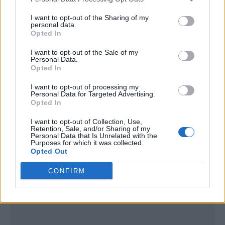
frescura.
I want to opt-out of the Sharing of my
personal data.
Muslos de Pollo Estilo Cajún, un
Opted In
Festín de Sabor
I want to opt-out of the Sale of my
Personal Data.
Los muslos de pollo estilo cajún son un
Opted In
recordatorio de que la cocina cajún es una
I want to opt-out of processing my
celebración de la diversidad y los sabores
Personal Data for Targeted Advertising.
atrevidos.
Cada bocado es un viaje a Luisiana,
Opted In
donde los ingredientes frescos y las especias
I want to opt-out of Collection, Use,
audaces se combinan para crear un festín
Retention, Sale, and/or Sharing of my
Personal Data that Is Unrelated with the
culinario que es una verdadera delicia para
Purposes for which it was collected.
Opted Out
los sentidos.
CONFIRM