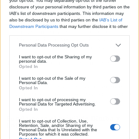
your opt-out. You may separately opt-out of the further
disclosure of your personal information by third parties on the
IAB’s list of downstream participants. This information may
also be disclosed by us to third parties on the
IAB’s List of
Downstream Participants
that may further disclose it to other
Elegancia y simplicidad se funden en el Llavero
third parties.
con Cinta de Piel en Negro de Bimba y Lola.
Personal Data Processing Opt Outs
Este accesorio, con detalles en piel y acabados
de alta calidad, es el compañero ideal para tus
I want to opt-out of the Sharing of my
personal data.
llaves o para darle un toque distintivo a tu
Opted In
bolso.
I want to opt-out of the Sale of my
Personal Data.
Un básico reinventado que te acompañará en tu
Opted In
día a día. Si te interesa este llavero en la web de
I want to opt-out of processing my
El Corte Inglés,
aquí
lo encontrarás.
Personal Data for Targeted Advertising.
Opted In
Funda para el móvil de Bimba y
I want to opt-out of Collection, Use,
Lola
Retention, Sale, and/or Sharing of my
Personal Data that Is Unrelated with the
Purposes for which it was collected.