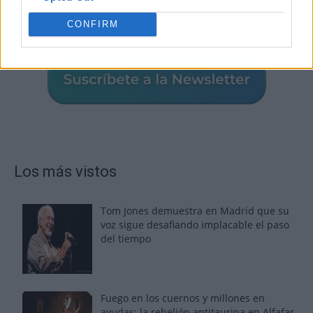
CONFIRM
Los más vistos
Tom Jones demuestra en Madrid que su
voz sigue desafiando implacable el paso
del tiempo
Fuego en los cuernos y millones en
ayudas: la rebelión antitaurina en Alfafar