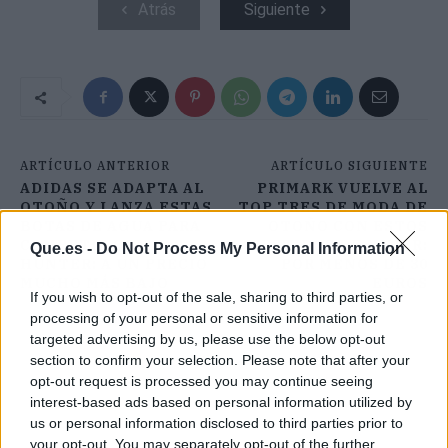
Atrás
Siguiente
ARTÍCULO ANTERIOR
ARTÍCULO SIGUIENTE
ADIDAS SE ADAPTA AL
PRIMARK VUELVE AL
OTOÑO Y LANZA ESTAS
TOP TRES DE MODA DE
BOTAS DE AGUA PARA
OTOÑO CON ESTOS
COMPETIR CON LAS
VESTIDOS DE MUJER:
Que.es -
Do Not Process My Personal Information
HUNTER: A UN PRECIO
POR MENOS DE 30
MUCHO MÁS BAJO
EUROS
If you wish to opt-out of the sale, sharing to third parties, or
processing of your personal or sensitive information for
targeted advertising by us, please use the below opt-out
section to confirm your selection. Please note that after your
opt-out request is processed you may continue seeing
interest-based ads based on personal information utilized by
us or personal information disclosed to third parties prior to
your opt-out. You may separately opt-out of the further