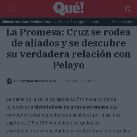
..
Horóscopo de Leo hoy, viernes 7 de agosto: prioriz...
Síndrome del impostor 
Últimas Noticias
- Noticias Que!:
La Promesa: Cruz se rodea
de aliados y se descubre
su verdadera relación con
Pelayo
-
Por
Nathaly Becerra Rico
27 octubre, 2023 06:00
La trama de la
serie de época
La Promesa continúa
tejiendo una
historia llena de giros y sorpresas
que
mantienen a los espectadores ansiosos por más. Los
capítulos 215 a 218 han estado cargados de
acontecimientos impactantes y revelaciones inesperadas