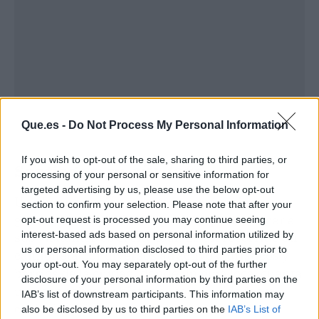
Que.es -
Do Not Process My Personal Information
If you wish to opt-out of the sale, sharing to third parties, or
Santiago y su
city tour
processing of your personal or sensitive information for
targeted advertising by us, please use the below opt-out
Una buena opción para tener una visión
section to confirm your selection. Please note that after your
general de lo que Santiago tiene para ofrecer a
opt-out request is processed you may continue seeing
interest-based ads based on personal information utilized by
sus visitantes es el city tour. Es un recorrido en
us or personal information disclosed to third parties prior to
camioneta por diversos atractivos turísticos y
your opt-out. You may separately opt-out of the further
barrios de la ciudad, donde un guía local cuenta
disclosure of your personal information by third parties on the
un poco sobre su historia, peculiaridades y
IAB’s list of downstream participants. This information may
curiosidades.
also be disclosed by us to third parties on the
IAB’s List of