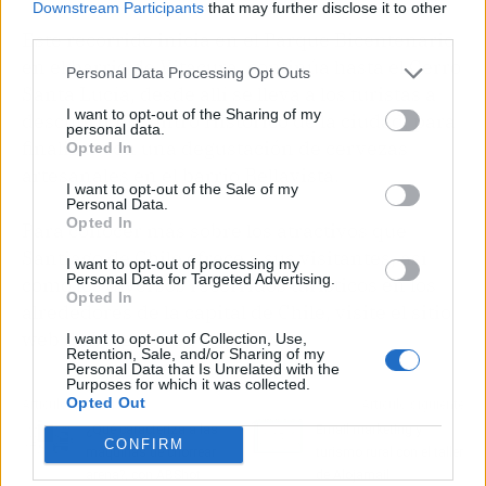
Downstream Participants
that may further disclose it to other
third parties.
Este recorrido inicia en el Parque Bicentenario
en el barrio de Vitacura, continúa hasta el Cerro
Personal Data Processing Opt Outs
Santa Lucía, desde allí se lleva a los turistas a
I want to opt-out of the Sharing of my
descubrir el Centro Histórico de la ciudad, para
personal data.
finalizar con una degustación de cervezas
Opted In
artesanales en el barrio Bellavista.
I want to opt-out of the Sale of my
Personal Data.
Opted In
Para conocer más sobre los atractivos que
Santiago de Chile ofrece a sus visitantes, así
I want to opt-out of processing my
Personal Data for Targeted Advertising.
como los diversos recorridos turísticos en los
Opted In
alrededores de la capital de Chile, visite el sitio
web de Viagens e Caminhos.
I want to opt-out of Collection, Use,
Retention, Sale, and/or Sharing of my
Personal Data that Is Unrelated with the
Purposes for which it was collected.
Opted Out
Artículo anterior
Artículo siguiente
¿Qué caracteriza a las
Email marketing y
CONFIRM
máquinas de chorrear
turismo rural con el taller
arena?, con ABShot
de Alojamail