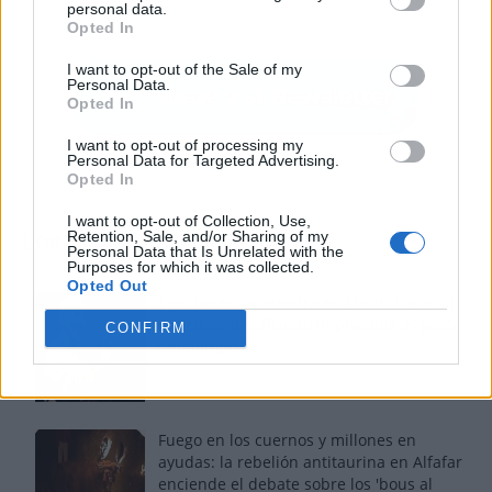
personal data.
Opted In
I want to opt-out of the Sale of my
Personal Data.
Opted In
I want to opt-out of processing my
Personal Data for Targeted Advertising.
Opted In
I want to opt-out of Collection, Use,
Retention, Sale, and/or Sharing of my
Los más vistos
Personal Data that Is Unrelated with the
Purposes for which it was collected.
Opted Out
Tom Jones demuestra en Madrid que su
voz sigue desafiando implacable el paso
CONFIRM
del tiempo
Fuego en los cuernos y millones en
ayudas: la rebelión antitaurina en Alfafar
enciende el debate sobre los 'bous al