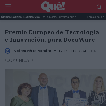
Calor extremo y ansiedad: síntomas idénticos que a...
El precio de la vivienda en
Últimas Noticias
- Noticias Que!:
Premio Europeo de Tecnología
e Innovación, para DocuWare
17 octubre, 2023 17:15
Andrea Pérez Morales
/COMUNICAE/