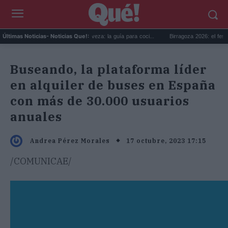
Día Internacional de la Cerveza: la guía para coci...
Birragoza 2026: el festival de 
Últimas Noticias
- Noticias Que!:
Buseando, la plataforma líder
en alquiler de buses en España
con más de 30.000 usuarios
anuales
17 octubre, 2023 17:15
Andrea Pérez Morales
/COMUNICAE/