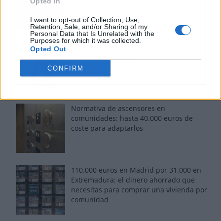
Opted In
enciende el debate sobre los 'bous al
carrer'
I want to opt-out of Collection, Use,
Retention, Sale, and/or Sharing of my
Personal Data that Is Unrelated with the
Purposes for which it was collected.
La salud mental ya causa una de cada
Opted Out
cinco bajas laborales
CONFIRM
Normativa de ascensores en
comunidades: hasta 40.000 euros de
coste para adaptarlos
110.000 euros en Madrid por 31.000 en
Extremadura: el dinero ahorrado que
necesitas para comprar una vivienda por
comunidad