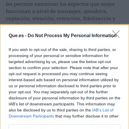
les permite examinar los aspectos que mejor
funcionan a nivel de mensajes,
speakers
,
captación, atención, retención, fidelización y
rendimiento. Además, analizan los esfuerzos de
comunicación que generan un mayor impacto,
Que.es -
Do Not Process My Personal Information
ya sea a través de campañas de comunicación o
directamente en eventos (virtuales, híbridos y
If you wish to opt-out of the sale, sharing to third parties, or
presenciales).
processing of your personal or sensitive information for
targeted advertising by us, please use the below opt-out
section to confirm your selection. Please note that after your
Artículo anterior
Artículo siguiente
opt-out request is processed you may continue seeing
Utilizar las banderas
La búsqueda del sumiller
interest-based ads based on personal information utilized by
publicitarias, de la mano
maestro de los
us or personal information disclosed to third parties prior to
de Marsal Banderas
espumosos en España,
your opt-out. You may separately opt-out of the further
por Sparkling Wine
disclosure of your personal information by third parties on the
Master
IAB’s list of downstream participants. This information may
also be disclosed by us to third parties on the
IAB’s List of
Downstream Participants
that may further disclose it to other
third parties.