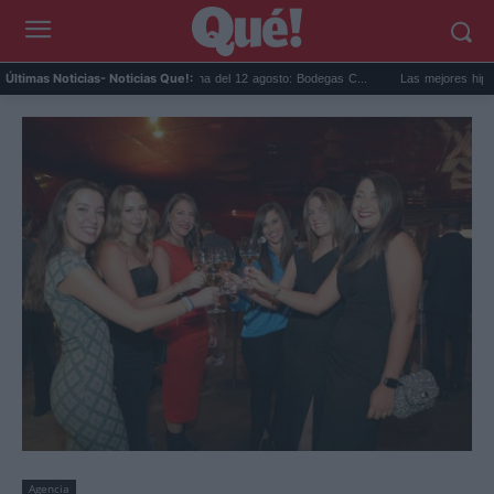
Eclipse solar en Cariñena del 12 agosto: Bodegas C...
Las mejores hipotecas d
Últimas Noticias
- Noticias Que!:
Agencia